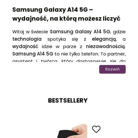
Samsung Galaxy A14 5G –
wydajność, na którą możesz liczyć
Witaj w świecie
Samsung Galaxy A14 5G
, gdzie
technologia
spotyka się z
elegancją
, a
wydajność
idzie w parze z
niezawodnością
.
Samsung A14 5G
to nie tylko telefon. To partner,
asystent i twórca, który dostosowuje się do
Twoich potrzeb. Zaawansowany
procesor
Rozwiń
Samsunga A14
działa płynnie, zapewniając
niezrównaną
wydajność
nawet podczas
najbardziej wymagających zadań.
BESTSELLERY
Samsung Galaxy A14 5G
nie tylko imponuje
swoją
wydajnością
, ale także wyróżnia się
eleganckim designem
.
Smukła obudowa
,
idealnie wyważone proporcje i wyjątkowe
wykończenie sprawiają, że ten smartfon