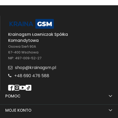
Krainagsm Ławniczak Spółka
Komandytowa
Osowa Sień 90A
67-400 Wschowa
NIP: 497-009-52-27
shop@krainagsm.pl
+48 690 476 588
POMOC
MOJE KONTO