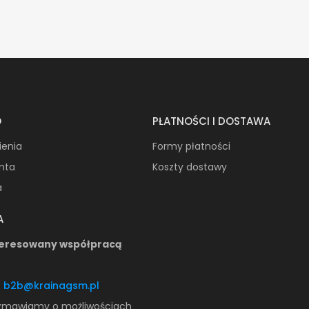
O
PŁATNOŚCI I DOSTAWA
ienia
Formy płatności
onta
Koszty dostawy
a
A
teresowany współpracą
:
b2b@krainagsm.pl
zmawiamy o możliwościach