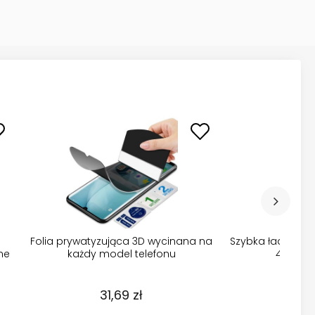
laxy A17 5G
Szybka ładowarka sieciowa Usb Typ-c
 ze szkłem
31,11 zł