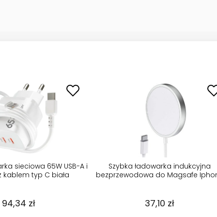
Etui do Iphone 13 / 14 Magsafe Matt
Etui do Samsung Ga
czarne ze szkłem
granatowe matowe
29,95 zł
16,96 zł