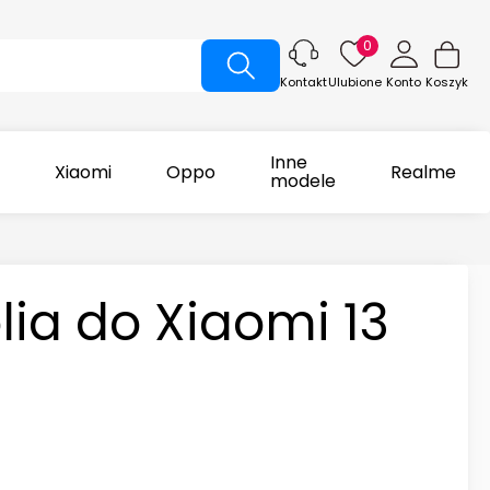
0
Ulubione
Konto
Koszyk
Kontakt
Inne
Xiaomi
Oppo
Realme
modele
lia do Xiaomi 13