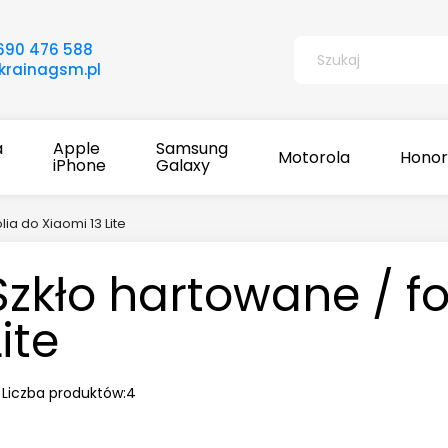
690 476 588
rainagsm.pl
a
Apple
Samsung
Motorola
Honor
iPhone
Galaxy
lia do Xiaomi 13 Lite
Szkło hartowane / fo
Lite
Liczba produktów:
4