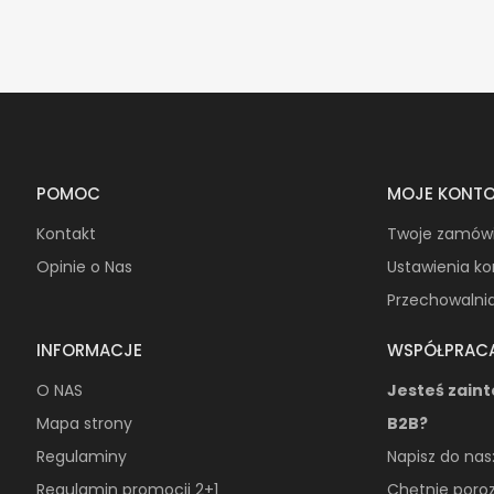
POMOC
MOJE KONT
Kontakt
Twoje zamów
Opinie o Nas
Ustawienia k
Przechowalni
INFORMACJE
WSPÓŁPRAC
O NAS
Jesteś zain
Mapa strony
B2B?
Regulaminy
Napisz do nas
Regulamin promocji 2+1
Chętnie poro