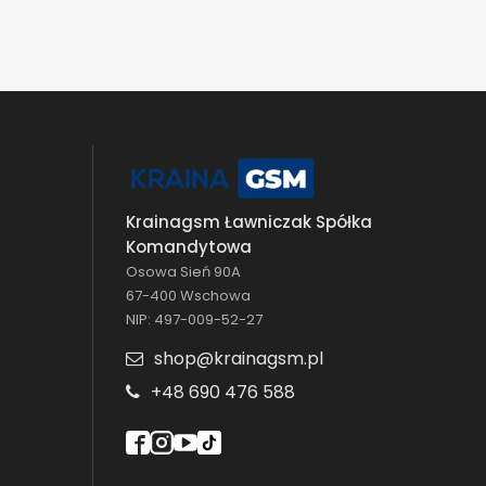
Krainagsm Ławniczak Spółka
Komandytowa
Osowa Sień 90A
67-400 Wschowa
NIP: 497-009-52-27
shop@krainagsm.pl
+48 690 476 588