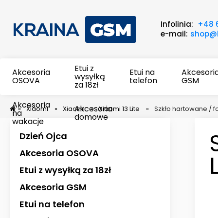
Infolinia:
+48 
e-mail:
shop@k
Etui z
Akcesoria
Etui na
Akcesori
wysyłką
OSOVA
telefon
GSM
za 18zł
Akcesoria
Akcesoria
»
Xiaomi
»
Xiaomi
»
Xiaomi 13 Lite
»
Szkło hartowane / fo
na
domowe
wakacje
Dzień Ojca
Akcesoria OSOVA
Etui z wysyłką za 18zł
Akcesoria GSM
Etui na telefon