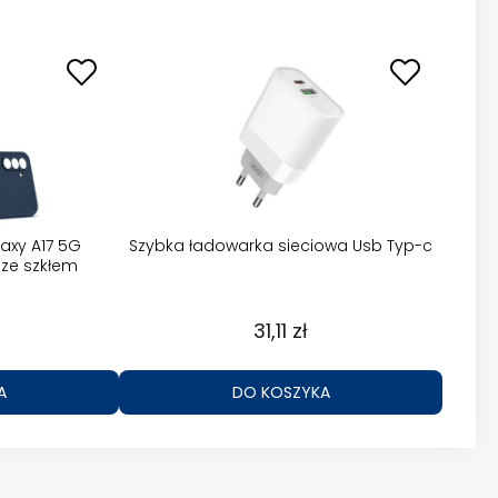
axy A17 5G
Szybka ładowarka sieciowa Usb Typ-c
ze szkłem
31,11 zł
A
DO KOSZYKA