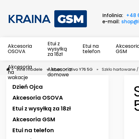
Infolinia:
+48 
e-mail:
shop@k
Etui z
Akcesoria
Etui na
Akcesori
wysyłką
OSOVA
telefon
GSM
za 18zł
Akcesoria
Akcesoria
»
Inne modele
»
Vivo
»
Vivo Y76 5G
»
Szkło hartowane / 
na
domowe
wakacje
Dzień Ojca
Akcesoria OSOVA
Etui z wysyłką za 18zł
Akcesoria GSM
Etui na telefon