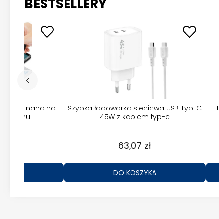
BESTSELLERY
 3D wycinana na
Szybka ładowarka sieciowa USB Typ-C
telefonu
45W z kablem typ-c
zł
63,07 zł
ZYKA
DO KOSZYKA