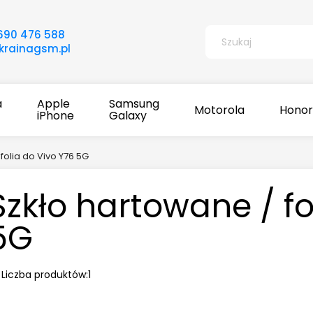
690 476 588
rainagsm.pl
a
Apple
Samsung
Motorola
Honor
iPhone
Galaxy
folia do Vivo Y76 5G
Szkło hartowane / fo
5G
Liczba produktów:
1