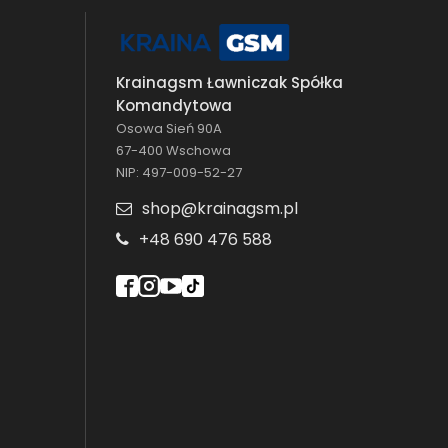
Krainagsm Ławniczak Spółka
Komandytowa
Osowa Sień 90A
67-400 Wschowa
NIP: 497-009-52-27
shop@krainagsm.pl
+48 690 476 588