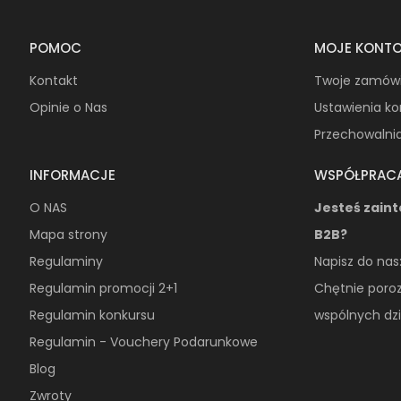
POMOC
MOJE KONT
Kontakt
Twoje zamów
Opinie o Nas
Ustawienia k
Przechowalni
INFORMACJE
WSPÓŁPRAC
O NAS
Jesteś zain
Mapa strony
B2B?
Regulaminy
Napisz do nas
Regulamin promocji 2+1
Chętnie poro
Regulamin konkursu
wspólnych dzi
Regulamin - Vouchery Podarunkowe
Blog
Zwroty