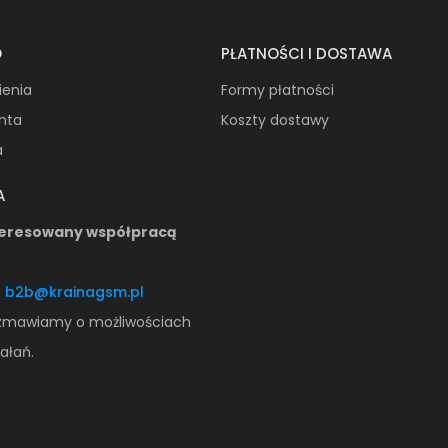
O
PŁATNOŚCI I DOSTAWA
ienia
Formy płatności
onta
Koszty dostawy
a
A
teresowany współpracą
:
b2b@krainagsm.pl
zmawiamy o możliwościach
ałań.