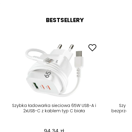
BESTSELLERY
Szybka ładowarka indukcyjna
Folia prywa
bezprzewodowa do Magsafe Iphone
37,10 zł