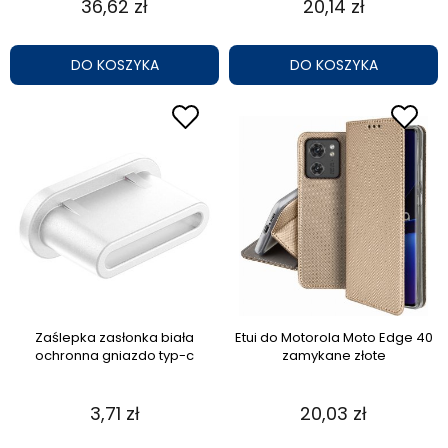
36,62 zł
20,14 zł
DO KOSZYKA
DO KOSZYKA
Zaślepka zasłonka biała
Etui do Motorola Moto Edge 40
ochronna gniazdo typ-c
zamykane złote
3,71 zł
20,03 zł