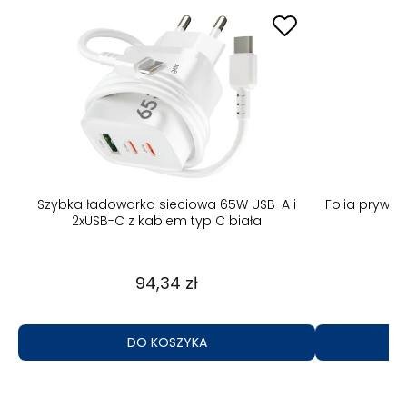
B-A
Szybka ładowarka sieciowa 65W USB-A i
Folia prywa
2xUSB-C z kablem typ C biała
94,34 zł
DO KOSZYKA