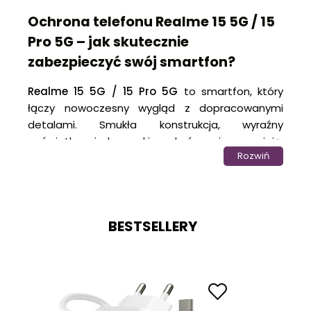
Ochrona telefonu Realme 15 5G / 15
Pro 5G – jak skutecznie
zabezpieczyć swój smartfon?
Realme 15 5G / 15 Pro 5G
to smartfon, który
łączy nowoczesny wygląd z dopracowanymi
detalami. Smukła konstrukcja, wyraźny
wyświetlacz i eleganckie wykończenie sprawiają,
Rozwiń
że urządzenie prezentuje się świetnie w każdej
sytuacji. W połączeniu z szybkim procesorem i
pojemną baterią otrzymujesz telefon, który
sprawnie radzi sobie z codziennymi zadaniami,
BESTSELLERY
multimediami i wielozadaniową pracą.
A skoro towarzyszy Ci na co dzień, wymaga
odpowiedniej ochrony. Jeden upadek, kontakt z
kluczami w kieszeni czy przypadkowe uderzenie
mogą naruszyć obudowę lub uszkodzić ekran. To