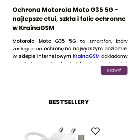
Ochrona Motorola Moto G35 5G –
najlepsze etui, szkła i folie ochronne
w KrainaGSM
Motorola Moto G35 5G
to smartfon, który
zasługuje na
ochronę na najwyższym poziomie
.
W
sklepie internetowym
KrainaGSM
dokładamy
wszelkich starań, aby każdy użytkownik mógł
Rozwiń
znaleźć idealne rozwiązania do zabezpieczenia
swojego urządzenia. W naszej ofercie znajdziesz
akcesoria do Motorola Moto G35 5G
, które
dopasowują się do różnych potrzeb i preferencji
BESTSELLERY
użytkowników. Wybierając nasze
etui
,
szkła
hartowane
czy
folie hydrożelowe
, zapewniasz
swojemu telefonowi ochronę przed codziennymi
zagrożeniami – od przypadkowych upadków i
wstrząsów po zarysowania i uszkodzenia ekranu.
Nasze produkty gwarantują pełne