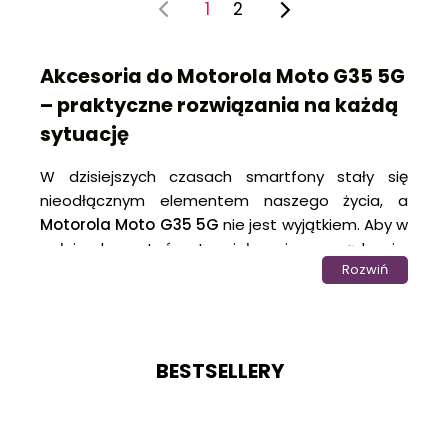
1
2
Akcesoria do Motorola Moto G35 5G
– praktyczne rozwiązania na każdą
sytuację
W dzisiejszych czasach smartfony stały się
nieodłącznym elementem naszego życia, a
Motorola Moto G35 5G
nie jest wyjątkiem. Aby w
pełni wykorzystać potencjał swojego urządzenia,
Rozwiń
warto zainwestować w odpowiednie akcesoria,
które zwiększą jego funkcjonalność i wygodę
użytkowania. W
sklepie internetowym
KrainaGSM
znajdziesz szeroki wybór
akcesoriów
BESTSELLERY
do Motorola Moto G35 5G
, które są idealnie
dopasowane do potrzeb nowoczesnych
użytkowników. Oferujemy
ładowarki
,
kable
,
uchwyty na telefon
, oraz wiele innych