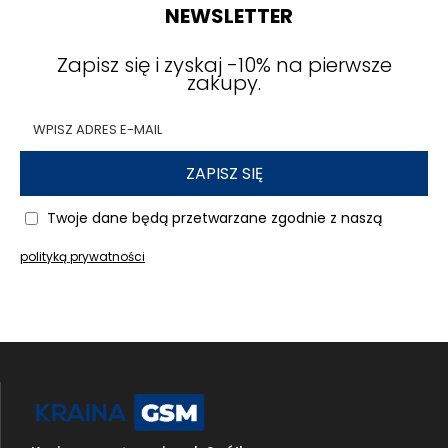
Szybkie ładowarki i kable do
NEWSLETTER
Motorola Moto G35 5G – pełna moc
Zapisz się i zyskaj -10% na pierwsze
w zasięgu ręki
zakupy.
W dobie intensywnego użytkowania smartfonów,
niezawodne
akcesoria do ładowania
są
niezbędne, aby zapewnić, że Twoja
Moto G35 5G
ZAPISZ SIĘ
jest zawsze gotowa do działania.
Szybkie
ładowanie
to jedna z najważniejszych cech
Twoje dane będą przetwarzane zgodnie z naszą
nowoczesnych smartfonów, która pozwala na
naładowanie baterii w krótszym czasie. Dzięki
polityką prywatności
technologii
szybkiego ładowania
, zaledwie kilka
minut wystarczy, aby uzyskać znaczący wzrost
energii, co jest niezwykle przydatne w
codziennym użytkowaniu, zwłaszcza w
sytuacjach, gdy czas jest na wagę złota.
Szybka ładowarka do Motorola Moto G35 5G
to niezastąpione akcesorium, które pozwala na