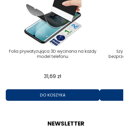
Folia prywatyzująca 3D wycinana na każdy
Szybk
model telefonu
bezprzew
31,69 zł
DO KOSZYKA
NEWSLETTER