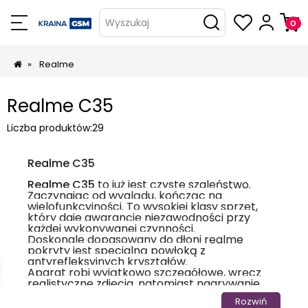
Wyszukaj
»
Realme
Realme C35
Liczba produktów:
29
Realme C35
Realme C35
to już jest czyste szaleństwo.
Zaczynając od wyglądu, kończąc na
wielofunkcyjności. To wysokiej klasy sprzęt,
który daje gwarancję niezawodności przy
każdej wykonywanej czynności.
Doskonale dopasowany do dłoni realme
pokryty jest specjalną powłoką z
antyrefleksyjnych kryształów.
Aparat robi wyjątkowo szczegółowe, wręcz
realistyczne zdjęcia, natomiast nagrywanie
filmów możliwe jest dwoma aparatami
Rozwiń
(przednim i tylnym) naraz, co daje