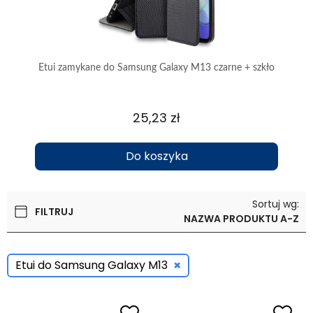
Etui zamykane do Samsung Galaxy M13 czarne + szkło
Etui
25,23 zł
Do koszyka
Sortuj wg:
FILTRUJ
NAZWA PRODUKTU A-Z
×
Etui do Samsung Galaxy M13