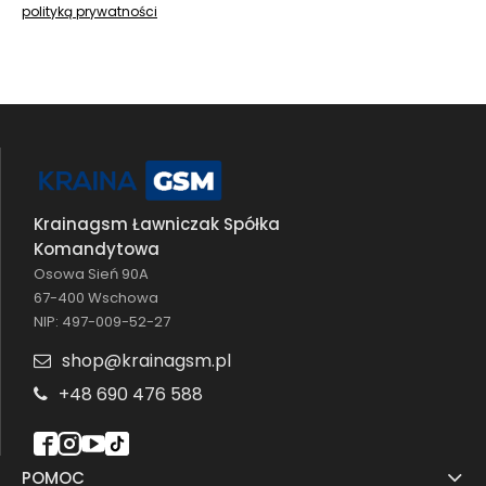
polityką prywatności
Krainagsm Ławniczak Spółka
Komandytowa
Osowa Sień 90A
67-400 Wschowa
NIP: 497-009-52-27
shop@krainagsm.pl
+48 690 476 588
POMOC