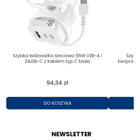
Szybka ładowarka indukcyjna
Folia prywa
bezprzewodowa do Magsafe Iphone
37,10 zł
DO KOSZYKA
NEWSLETTER