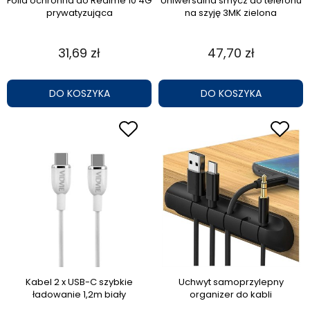
Folia ochronna do Realme 10 4G
Uniwersalna smycz do telefonu
prywatyzująca
na szyję 3MK zielona
31,69 zł
47,70 zł
DO KOSZYKA
DO KOSZYKA
Kabel 2 x USB-C szybkie
Uchwyt samoprzylepny
ładowanie 1,2m biały
organizer do kabli