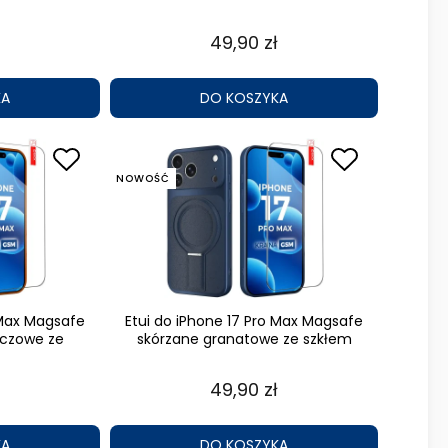
49,90 zł
KA
DO KOSZYKA
NOWOŚĆ
 Max Magsafe
Etui do iPhone 17 Pro Max Magsafe
czowe ze
skórzane granatowe ze szkłem
49,90 zł
KA
DO KOSZYKA