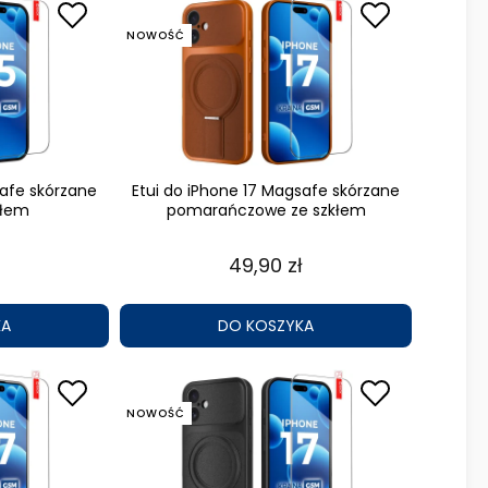
NOWOŚĆ
safe skórzane
Etui do iPhone 17 Magsafe skórzane
kłem
pomarańczowe ze szkłem
49,90 zł
KA
DO KOSZYKA
NOWOŚĆ