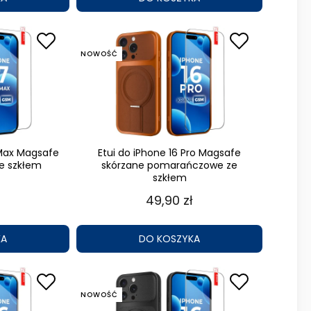
NOWOŚĆ
 Max Magsafe
Etui do iPhone 16 Pro Magsafe
e szkłem
skórzane pomarańczowe ze
szkłem
49,90 zł
KA
DO KOSZYKA
NOWOŚĆ