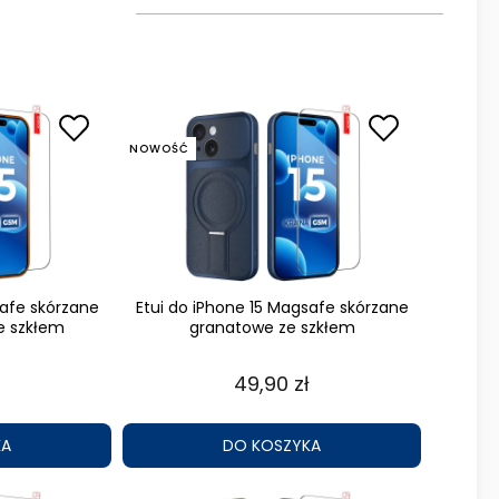
NOWOŚĆ
safe skórzane
Etui do iPhone 15 Magsafe skórzane
 szkłem
granatowe ze szkłem
49,90 zł
KA
DO KOSZYKA