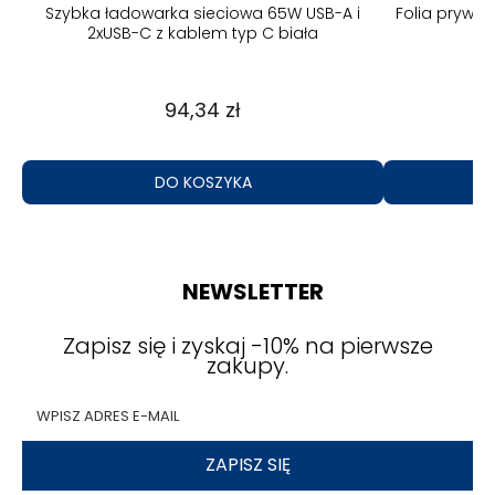
B-A
Szybka ładowarka sieciowa 65W USB-A i
Folia prywa
2xUSB-C z kablem typ C biała
94,34 zł
DO KOSZYKA
NEWSLETTER
Zapisz się i zyskaj -10% na pierwsze
zakupy.
ZAPISZ SIĘ