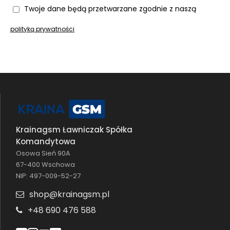
Twoje dane będą przetwarzane zgodnie z naszą
polityką prywatności
Krainagsm Ławniczak Spółka
Komandytowa
Osowa Sień 90A
67-400 Wschowa
NIP: 497-009-52-27
shop@krainagsm.pl
+48 690 476 588