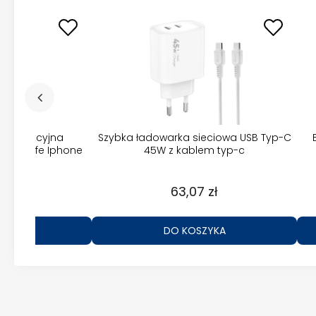
a indukcyjna
Szybka ładowarka sieciowa USB Typ-C
Magsafe Iphone
45W z kablem typ-c
zł
63,07 zł
ZYKA
DO KOSZYKA