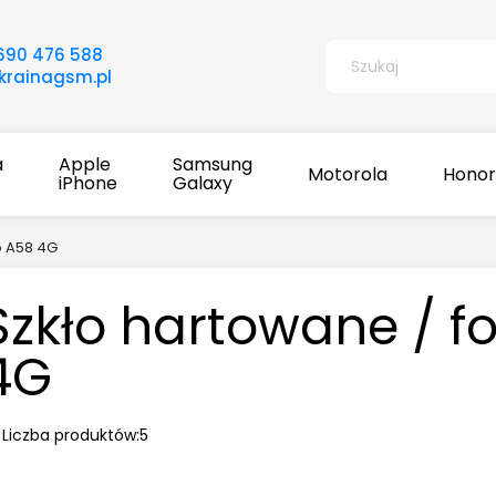
690 476 588
rainagsm.pl
a
Apple
Samsung
Motorola
Honor
iPhone
Galaxy
o A58 4G
Szkło hartowane / f
4G
Liczba produktów:
5