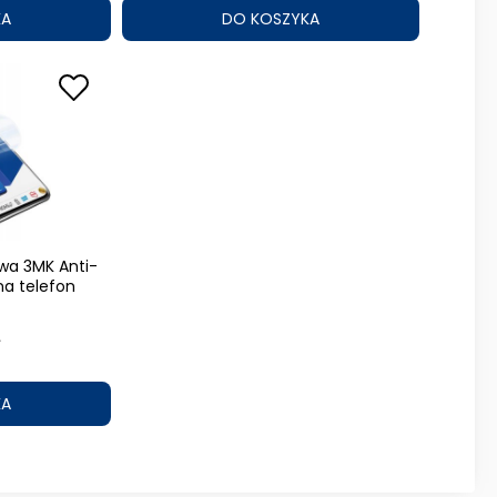
KA
DO KOSZYKA
wa 3MK Anti-
a telefon
ł
KA