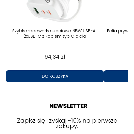
B-A
Szybka ładowarka sieciowa 65W USB-A i
Folia prywa
2xUSB-C z kablem typ C biała
94,34 zł
DO KOSZYKA
NEWSLETTER
Zapisz się i zyskaj -10% na pierwsze
zakupy.