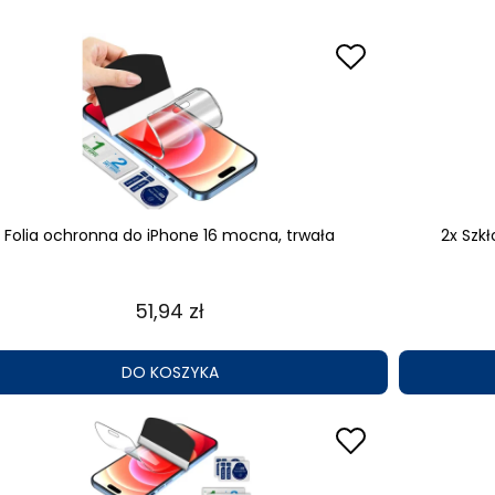
Folia ochronna do iPhone 16 mocna, trwała
2x Szk
51,94 zł
DO KOSZYKA