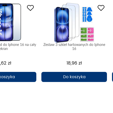
d do Iphone 16 na cały
Zestaw 3 szkieł hartowanych do Iphone
ekran
16
,62 zł
18,96 zł
koszyka
Do koszyka