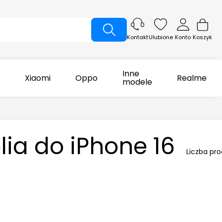
Ulubione
Konto
Koszyk
Kontakt
Inne
Xiaomi
Oppo
Realme
modele
lia do iPhone 16
Liczba pr