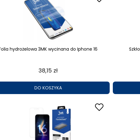
Folia hydrożelowa 3MK wycinana do Iphone 16
Szkł
38,15 zł
DO KOSZYKA