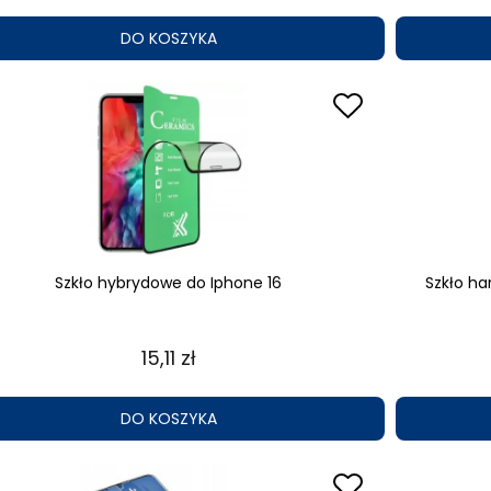
DO KOSZYKA
Szkło hybrydowe do Iphone 16
Szkło ha
15,11 zł
DO KOSZYKA