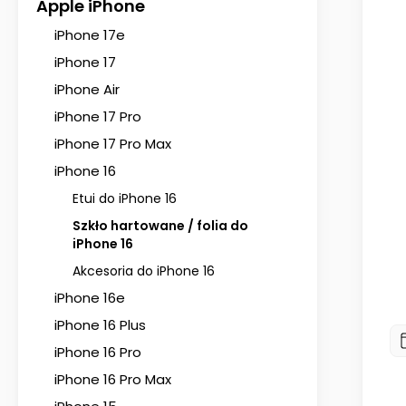
Apple iPhone
iPhone 17e
iPhone 17
iPhone Air
iPhone 17 Pro
iPhone 17 Pro Max
rtowane 5d do Iphone 16 na cały
2x Szkło prywatyzujące OSOVA 
iPhone 16
ekran 3 sztuki
iPhone 15 / 16 z aplikatorem
Etui do iPhone 16
22,42 zł
62,54 zł
Szkło hartowane / folia do
iPhone 16
Akcesoria do iPhone 16
Do koszyka
Do koszyka
iPhone 16e
iPhone 16 Plus
iPhone 16 Pro
iPhone 16 Pro Max