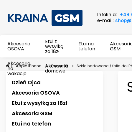
Infolinia:
+48 
e-mail:
shop@k
Etui z
Akcesoria
Etui na
Akcesori
wysyłką
OSOVA
telefon
GSM
za 18zł
Akcesoria
Akcesoria
»
Apple iPhone
»
iPhone 16
»
Szkło hartowane / folia do i
na
domowe
wakacje
Dzień Ojca
Akcesoria OSOVA
Etui z wysyłką za 18zł
Akcesoria GSM
Etui na telefon