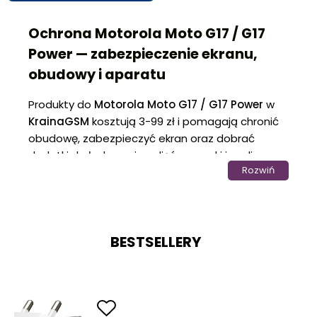
Ochrona Motorola Moto G17 / G17
Power — zabezpieczenie ekranu,
obudowy i aparatu
Produkty do
Motorola Moto G17 / G17 Power
w
KrainaGSM
kosztują 3-99 zł i pomagają chronić
obudowę, zabezpieczyć ekran oraz dobrać
dodatki do ładowania, zdjęć, rozrywki i audio.
Rozwiń
Kategoria sprawdzi się u osób, które używają
telefonu intensywnie i chcą ograniczyć skutki
otarć, rys oraz przypadkowych uderzeń.
Ochrona Motorola Moto G17 / G17
BESTSELLERY
Power przy codziennym noszeniu
Ochrona Motorola Moto G17 / G17 Power
powinna zabezpieczać miejsca, które najczęściej