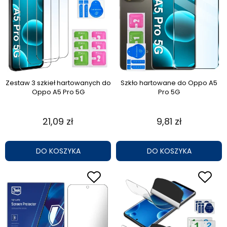
Zestaw 3 szkieł hartowanych do
Szkło hartowane do Oppo A5
Oppo A5 Pro 5G
Pro 5G
21,09 zł
9,81 zł
DO KOSZYKA
DO KOSZYKA