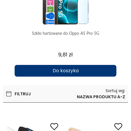
tuki
Szkło hartowane do Oppo A5 Pro 5G
Z
9,81 zł
Do koszyka
Sortuj wg:
FILTRUJ
NAZWA PRODUKTU A-Z