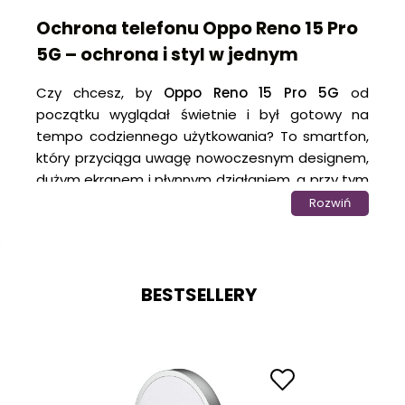
Ochrona telefonu Oppo Reno 15 Pro
5G – ochrona i styl w jednym
Czy chcesz, by
Oppo Reno 15 Pro 5G
od
początku wyglądał świetnie i był gotowy na
tempo codziennego użytkowania? To smartfon,
który przyciąga uwagę nowoczesnym designem,
dużym ekranem i płynnym działaniem, a przy tym
dobrze odnajduje się zarówno podczas pracy, jak
Rozwiń
i wtedy, gdy korzystasz z aparatu, aplikacji czy
multimediów. Smukła konstrukcja i estetyczne
wykończenie robią bardzo dobre wrażenie, ale
właśnie takie urządzenie warto od razu dobrze
BESTSELLERY
zabezpieczyć.
W codziennym używaniu nietrudno o drobne
ślady eksploatacji. Wystarczy telefon odłożony
na blat, noszony w kieszeni razem z kluczami