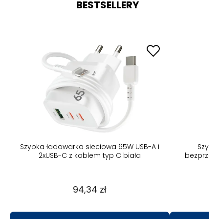
BESTSELLERY
B-A
Szybka ładowarka sieciowa 65W USB-A i
Szybk
2xUSB-C z kablem typ C biała
bezprzew
94,34 zł