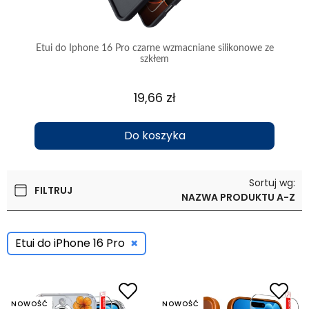
parat
Etui do Iphone 16 Pro czarne wzmacniane silikonowe ze
Etu
szkłem
19,66 zł
Do koszyka
Sortuj wg:
FILTRUJ
NAZWA PRODUKTU A-Z
×
Etui do iPhone 16 Pro
NOWOŚĆ
NOWOŚĆ