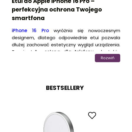
Etui do Apple iPhone 16 Pro –
perfekcyjna ochrona Twojego
smartfona
iPhone 16 Pro
wyróżnia się nowoczesnym
designem, dlatego odpowiednie etui pozwala
dłużej zachować estetyczny wygląd urządzenia.
To nie tylko
osłona dla telefonu
, ale także
Rozwiń
element, który pozwala na wyrażenie swojego
stylu i gustu. W
sklepie internetowym
KrainaGSM
oferujemy różne modele
case’ów do
iPhone 16 Pro
, dzięki czemu możesz dostosować
BESTSELLERY
wygląd swojego urządzenia do własnych
upodobań, jednocześnie zapewniając mu
solidną ochronę
przed codziennymi
zagrożeniami, takimi jak zarysowania, uderzenia
czy przypadkowe upadki.
Wszystkie nasze
pokrowce
są wykonane z