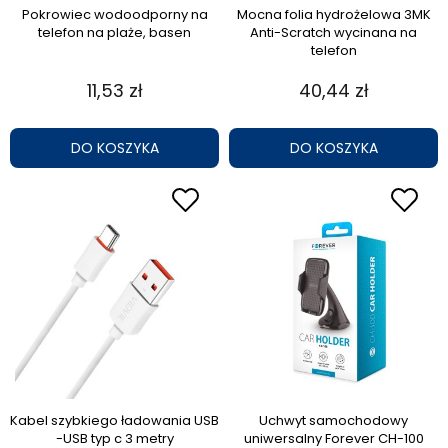
Pokrowiec wodoodporny na
Mocna folia hydrożelowa 3MK
telefon na plaże, basen
Anti-Scratch wycinana na
telefon
11,53 zł
40,44 zł
DO KOSZYKA
DO KOSZYKA
Kabel szybkiego ładowania USB
Uchwyt samochodowy
-USB typ c 3 metry
uniwersalny Forever CH-100