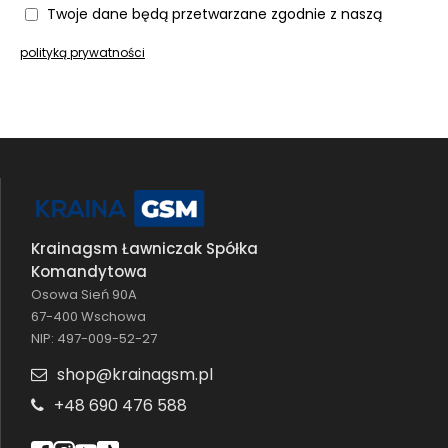
Twoje dane będą przetwarzane zgodnie z naszą
polityką prywatności
Krainagsm Ławniczak Spółka
Komandytowa
Osowa Sień 90A
67-400 Wschowa
NIP: 497-009-52-27
shop@krainagsm.pl
+48 690 476 588