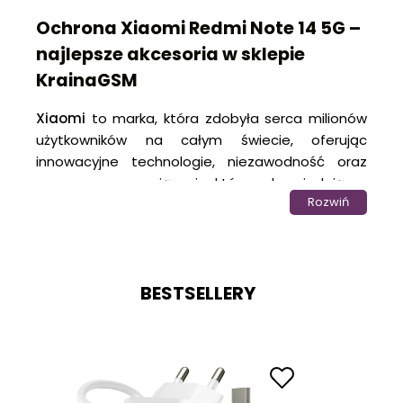
Ochrona Xiaomi Redmi Note 14 5G –
najlepsze akcesoria w sklepie
KrainaGSM
Xiaomi
to marka, która zdobyła serca milionów
użytkowników na całym świecie, oferując
innowacyjne technologie, niezawodność oraz
nowoczesne rozwiązania, które odpowiadają na
Rozwiń
potrzeby współczesnych użytkowników. Nowy
model –
Xiaomi Redmi Note 14 5G
– to kolejny
krok naprzód, łączący wydajność z nowoczesnym
designem. Smartfon ten wyróżnia się dużym
BESTSELLERY
wyświetlaczem o wysokiej rozdzielczości,
potężnym procesorem zapewniającym płynną
pracę oraz baterią o długiej żywotności, idealną
do codziennych zadań i multimediów. Dzięki
świetnym parametrom technicznym, telefon
doskonale sprawdzi się zarówno w pracy, jak i