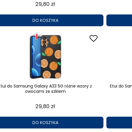
29,80 zł
DO KOSZYKA
Etui do Samsung Galaxy A33 5G różne wzory z
Etui do S
owocami ze szkłem
29,80 zł
DO KOSZYKA