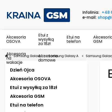
Infolinia:
+48 
e-mail:
shop@k
Etui z
Akcesoria
Etui na
Akcesori
wysyłką
OSOVA
telefon
GSM
za 18zł
Akcesoria
Akcesoria
»
Samsung Galaxy
»
Samsung Galaxy A
»
Samsung Galax
na
domowe
wakacje
Dzień Ojca
Akcesoria OSOVA
Etui z wysyłką za 18zł
Akcesoria GSM
Etui na telefon