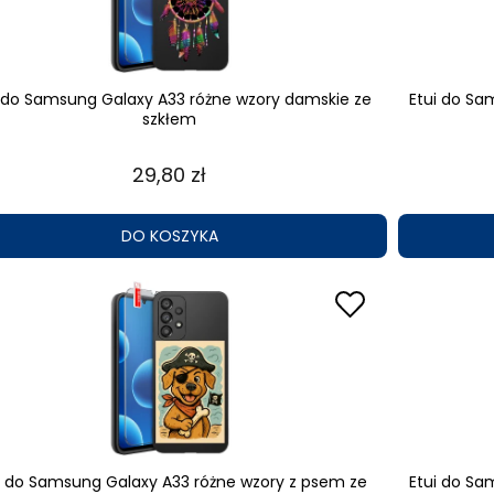
i do Samsung Galaxy A33 różne wzory damskie ze
Etui do Sa
szkłem
29,80 zł
DO KOSZYKA
i do Samsung Galaxy A33 różne wzory z psem ze
Etui do Sa