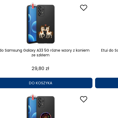
 do Samsung Galaxy A33 5G różne wzory z koniem
Etui do 
ze szkłem
29,80 zł
DO KOSZYKA