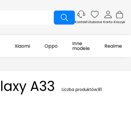
Ulubione
Konto
Koszyk
Kontakt
Inne
Xiaomi
Oppo
Realme
modele
laxy A33
Liczba produktów:
81