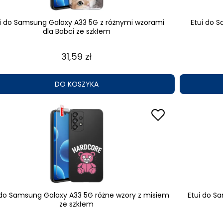
ui do Samsung Galaxy A33 5G z różnymi wzorami
Etui do 
dla Babci ze szkłem
31,59 zł
DO KOSZYKA
 do Samsung Galaxy A33 5G różne wzory z misiem
Etui do S
ze szkłem