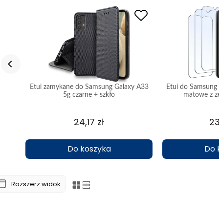
ung
Etui zamykane do Samsung Galaxy A33
Etui do Samsung
ło
5g czarne + szkło
matowe z z
24,17 zł
23
Do koszyka
Do 
Rozszerz widok