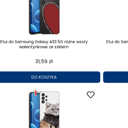
Etui do Samsung Galaxy A33 5G różne wzory
Etui do S
walentynkowe ze szkłem
31,59 zł
DO KOSZYKA