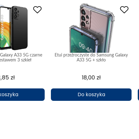
 Galaxy A33 5G czarne
Etui przeźroczyste do Samsung Galaxy
estawem 3 szkieł
A33 5G + szkło
,85 zł
18,00 zł
koszyka
Do koszyka