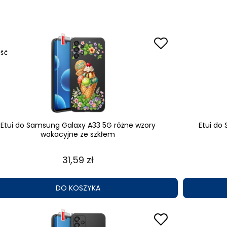
ŚĆ
Etui do Samsung Galaxy A33 5G różne wzory
Etui do
wakacyjne ze szkłem
31,59 zł
DO KOSZYKA