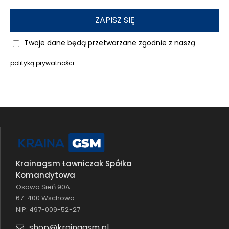
Folia hydrożelowa do Motorola Edge 50 Fusion
to zaawansowana ochrona ekranu, która łączy
ZAPISZ SIĘ
perfekcyjne dopasowanie, wysoką elastyczność i
niezawodną wytrzymałość.
Folia jest elastyczna
Twoje dane będą przetwarzane zgodnie z naszą
i giętka
, dzięki czemu idealnie przylega do
powierzchni wyświetlacza, obejmując go w
polityką prywatności
całości, łącznie z zaokrąglonymi krawędziami. To
doskonałe rozwiązanie dla każdego, kto chce
zabezpieczyć swój smartfon przed rysami i
uszkodzeniami
, nie rezygnując z estetyki i
komfortu użytkowania.
Zastosowana
technologia hydrożelowa
sprawia, że folia nie tylko
skutecznie chroni
Krainagsm Ławniczak Spółka
ekran przed zarysowaniami
, ale również
Komandytowa
amortyzuje wstrząsy i pochłania siłę uderzeń
.
Osowa Sień 90A
Każdy upadek telefonu wiąże się z ryzykiem
67-400 Wschowa
uszkodzenia ekranu, a
folia hydrożelowa
działa
NIP: 497-009-52-27
jak dodatkowa warstwa ochronna, minimalizując
shop@krainagsm.pl