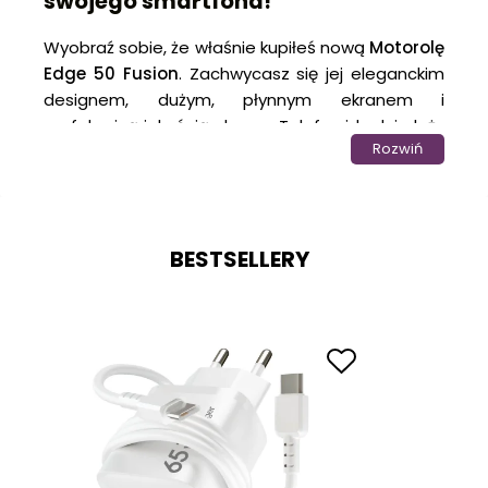
swojego smartfona!
Wyobraź sobie, że właśnie kupiłeś nową
Motorolę
Edge 50 Fusion
. Zachwycasz się jej eleganckim
designem, dużym, płynnym ekranem i
perfekcyjną jakością obrazu. Telefon idealnie leży
Rozwiń
w dłoni, a ekran lśni w promieniach słońca,
zupełnie nowy i bez skazy. Ale wystarczy jeden
niefortunny moment – Twój nowy smartfon
wyślizguje się z ręki i ląduje na twardej
BESTSELLERY
nawierzchni. Serce przyspiesza, podnosisz go z
nadzieją, że wszystko jest w porządku, lecz na
ekranie pojawia się rysa, a może nawet pęknięcie.
Brzmi jak koszmar? Jeśli chcesz uniknąć takiego
scenariusza, warto pomyśleć o ochronie ekranu,
zanim będzie za późno.
Codziennie Twój smartfon jest narażony na
niezliczone zagrożenia – klucze w kieszeni, ostre
krawędzie przedmiotów w torbie, przypadkowe