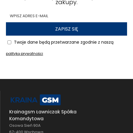
zakupy.
ZAPISZ SIĘ
Twoje dane będą przetwarzane zgodnie z naszą
polityką prywatności
Krainagsm Ławniczak Spółka
Komandytowa
Osowa Sień 90A
67-400 Wschowa