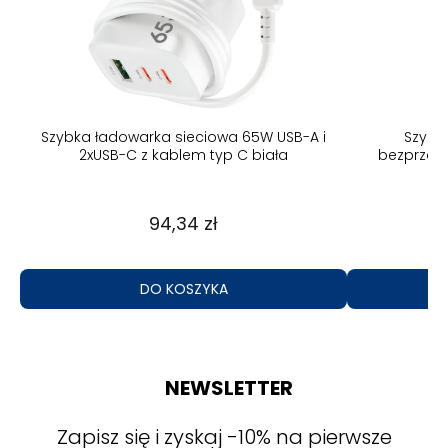
5W USB-A i
Szybka ładowarka indukcyjna
F
 biała
bezprzewodowa do Magsafe Iphone
37,10 zł
DO KOSZYKA
NEWSLETTER
Zapisz się i zyskaj -10% na pierwsze