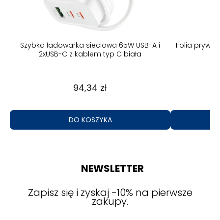
B-A
Szybka ładowarka sieciowa 65W USB-A i
Folia prywat
2xUSB-C z kablem typ C biała
94,34 zł
DO KOSZYKA
NEWSLETTER
Zapisz się i zyskaj -10% na pierwsze
zakupy.