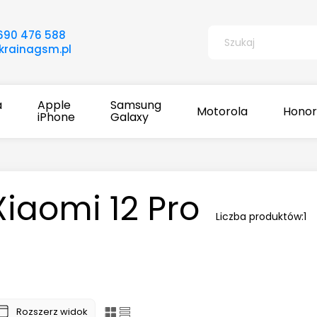
690 476 588
rainagsm.pl
a
Apple
Samsung
Motorola
Honor
iPhone
Galaxy
Xiaomi 12 Pro
Liczba produktów:
1
Rozszerz widok