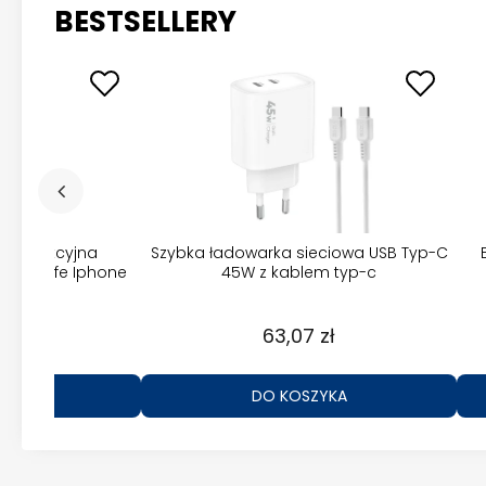
BESTSELLERY
a indukcyjna
Szybka ładowarka sieciowa USB Typ-C
Magsafe Iphone
45W z kablem typ-c
zł
63,07 zł
ZYKA
DO KOSZYKA