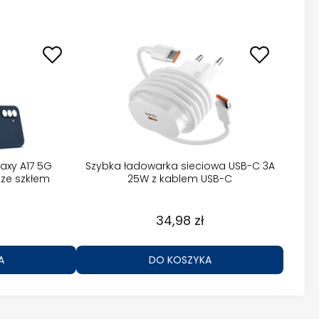
axy A17 5G
Szybka ładowarka sieciowa USB-C 3A
ze szkłem
25W z kablem USB-C
34,98 zł
A
DO KOSZYKA