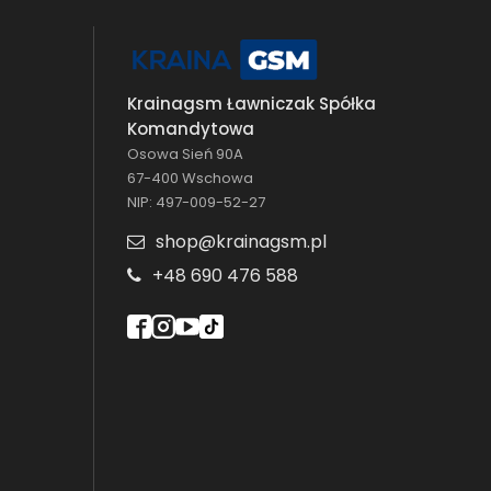
Krainagsm Ławniczak Spółka
Komandytowa
Osowa Sień 90A
67-400 Wschowa
NIP: 497-009-52-27
shop@krainagsm.pl
+48 690 476 588