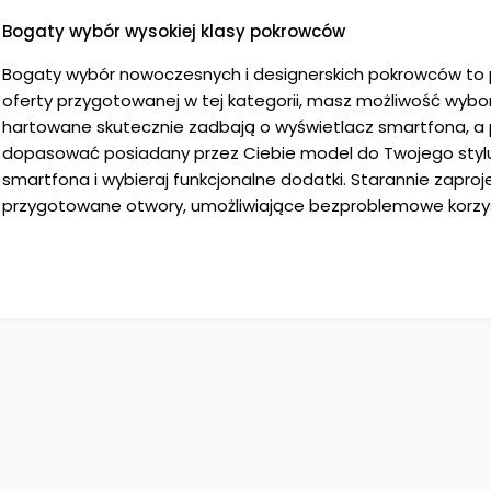
Bogaty wybór wysokiej klasy pokrowców
Bogaty wybór nowoczesnych i designerskich pokrowców to 
oferty przygotowanej w tej kategorii, masz możliwość wybor
hartowane skutecznie zadbają o wyświetlacz smartfona, a
dopasować posiadany przez Ciebie model do Twojego stylu ży
smartfona i wybieraj funkcjonalne dodatki. Starannie zapro
przygotowane otwory, umożliwiające bezproblemowe korzyst
gama kolorystyczna pozwoli Ci znaleźć model idealnie dop