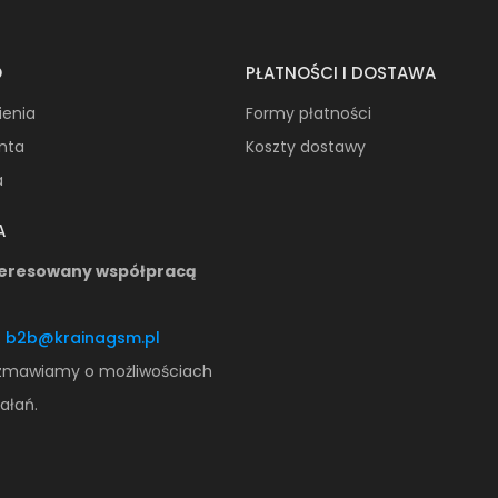
O
PŁATNOŚCI I DOSTAWA
ienia
Formy płatności
onta
Koszty dostawy
a
A
teresowany współpracą
:
b2b@krainagsm.pl
zmawiamy o możliwościach
ałań.