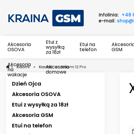
Infolinia:
+48 
e-mail:
shop@k
Etui z
Akcesoria
Etui na
Akcesori
wysyłką
OSOVA
telefon
GSM
za 18zł
Akcesoria
Akcesoria
»
Xiaomi
»
Xiaomi
»
Xiaomi 12 Pro
na
domowe
wakacje
Dzień Ojca
Akcesoria OSOVA
Etui z wysyłką za 18zł
Akcesoria GSM
Etui na telefon