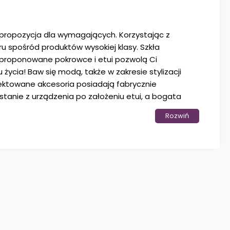
propozycja dla wymagających. Korzystając z
u spośród produktów wysokiej klasy. Szkła
 proponowane pokrowce i etui pozwolą Ci
cia! Baw się modą, także w zakresie stylizacji
jektowane akcesoria posiadają fabrycznie
anie z urządzenia po założeniu etui, a bogata
asowany właśnie do Ciebie.
Rozwiń