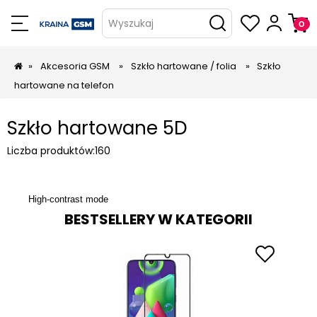
Wyszukaj
»
Akcesoria GSM
»
Szkło hartowane / folia
»
Szkło
hartowane na telefon
Szkło hartowane 5D
Liczba produktów:
160
High-contrast mode
BESTSELLERY W KATEGORII