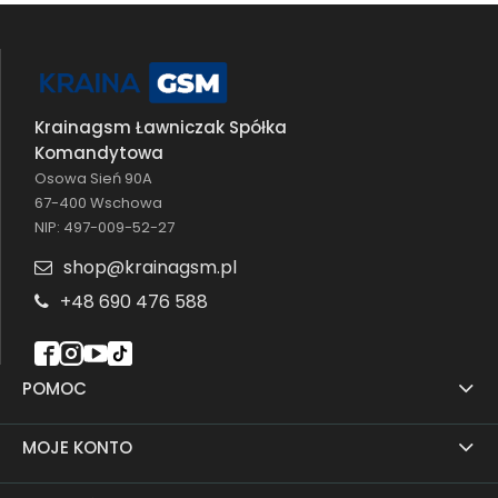
Krainagsm Ławniczak Spółka
Komandytowa
Osowa Sień 90A
67-400 Wschowa
NIP: 497-009-52-27
shop@krainagsm.pl
+48 690 476 588
POMOC
MOJE KONTO