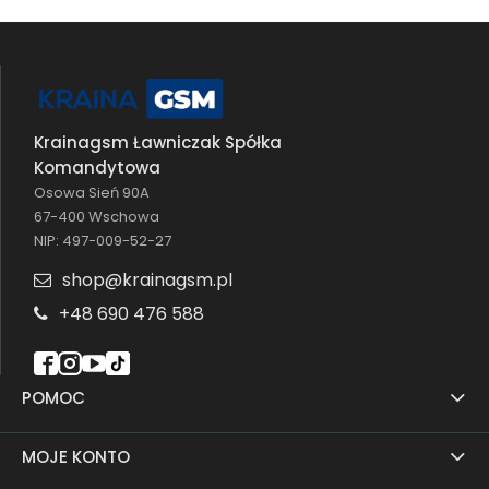
Krainagsm Ławniczak Spółka
Komandytowa
Osowa Sień 90A
67-400 Wschowa
NIP: 497-009-52-27
shop@krainagsm.pl
+48 690 476 588
POMOC
MOJE KONTO