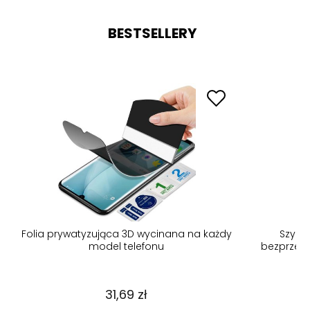
BESTSELLERY
Folia prywatyzująca 3D wycinana na każdy
Szybk
model telefonu
bezprzew
31,69 zł