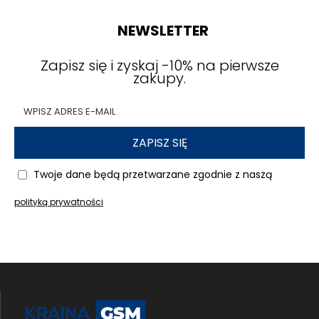
się pełnym potencjałem swojego
Galaxy M16
.
NEWSLETTER
Przekonaj się, jak małe zmiany mogą odmienić
sposób, w jaki korzystasz ze swojego telefonu.
Zapisz się i zyskaj -10% na pierwsze
zakupy.
Ładowarka i kabel USB-C –
niezawodna energia dla Twojego
Galaxy M16
ZAPISZ SIĘ
Rozładowana bateria w najmniej odpowiednim
momencie? Brzmi znajomo. Niezależnie od tego,
Twoje dane będą przetwarzane zgodnie z naszą
czy jesteś w pracy, w podróży, czy po prostu
korzystasz intensywnie ze swojego
Galaxy M16
–
polityką prywatności
brak energii potrafi skutecznie pokrzyżować
plany. A przecież telefon to dziś coś więcej niż
tylko urządzenie do dzwonienia – to Twój
organizer, mapa, aparat, centrum rozrywki i
komunikacji. Dlatego warto zadbać o to, aby
zawsze mieć dostęp do szybkiego,