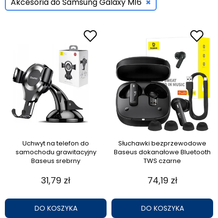
×
Akcesoria do Samsung Galaxy M16
Uchwyt na telefon do
Słuchawki bezprzewodowe
samochodu grawitacyjny
Baseus dokanałowe Bluetooth
Baseus srebrny
TWS czarne
31,79 zł
74,19 zł
DO KOSZYKA
DO KOSZYKA