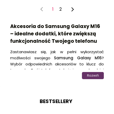
1
2
Akcesoria do Samsung Galaxy M16
– idealne dodatki, które zwiększą
funkcjonalność Twojego telefonu
Zastanawiasz się, jak w pełni wykorzystać
możliwości swojego
Samsung Galaxy M16
?
Wybór odpowiednich akcesoriów to klucz do
tego, aby Twój telefon stał się jeszcze bardziej
Rozwiń
funkcjonalny i dostosowany do Twoich potrzeb.
Akcesoria to coś więcej niż tylko dodatki – to
rozwiązania, które poprawiają wygodę
użytkowania, zwiększają wydajność telefonu i
BESTSELLERY
sprawiają, że staje się on wszechstronnym
narzędziem, gotowym sprostać każdemu
wyzwaniu. Dzięki nim, Twój
Galaxy M16
nie będzie