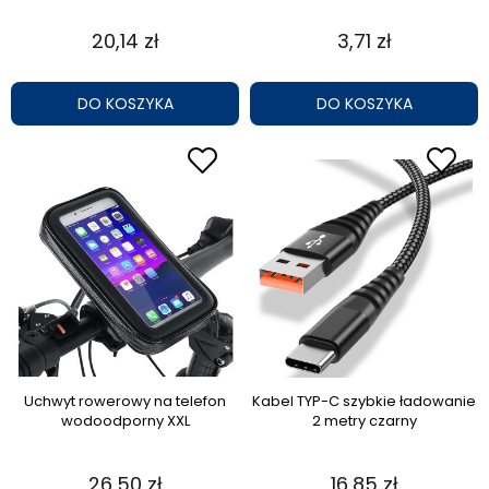
20,14 zł
3,71 zł
DO KOSZYKA
DO KOSZYKA
Uchwyt rowerowy na telefon
Kabel TYP-C szybkie ładowanie
wodoodporny XXL
2 metry czarny
26,50 zł
16,85 zł