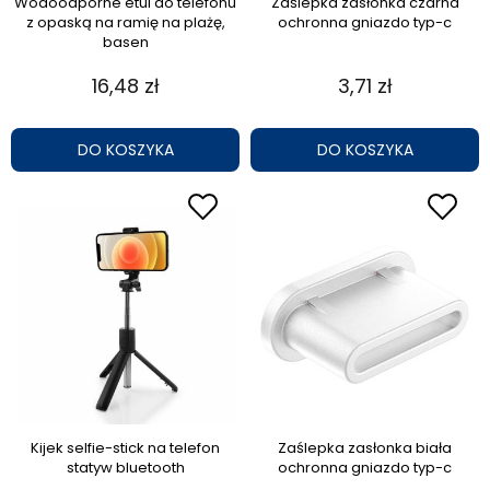
Wodoodporne etui do telefonu
Zaślepka zasłonka czarna
z opaską na ramię na plażę,
ochronna gniazdo typ-c
basen
16,48 zł
3,71 zł
DO KOSZYKA
DO KOSZYKA
Kijek selfie-stick na telefon
Zaślepka zasłonka biała
statyw bluetooth
ochronna gniazdo typ-c