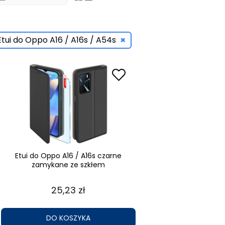
×
Etui do Oppo A16 / A16s / A54s
Etui do Oppo A16 / A16s czarne
zamykane ze szkłem
25,23 zł
DO KOSZYKA