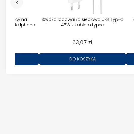
a indukcyjna
Szybka ładowarka sieciowa USB Typ-C
Magsafe Iphone
45W z kablem typ-c
zł
63,07 zł
ZYKA
DO KOSZYKA