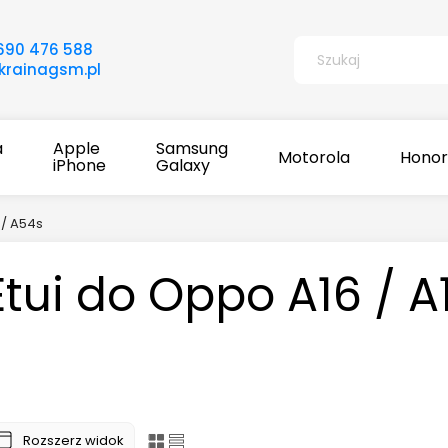
690 476 588
rainagsm.pl
a
Apple
Samsung
Motorola
Honor
iPhone
Galaxy
 / A54s
Etui do Oppo A16 / A
Rozszerz widok