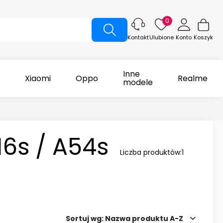
0
Ulubione
Konto
Koszyk
Kontakt
Inne
Xiaomi
Oppo
Realme
modele
16s / A54s
Liczba produktów:
1
Sortuj wg:
Nazwa produktu A-Z