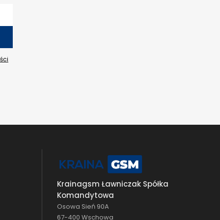
ści
Krainagsm Ławniczak Spółka
Komandytowa
Osowa Sień 90A
67-400 Wschowa