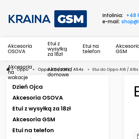
Infolinia:
+48 
e-mail:
shop@k
Etui z
Akcesoria
Etui na
Akcesori
wysyłką
OSOVA
telefon
GSM
za 18zł
Akcesoria
Akcesoria
»
Oppo
»
Oppo A16 / A16s / A54s
»
Etui do Oppo A16 / A16s
na
domowe
wakacje
Dzień Ojca
Akcesoria OSOVA
Etui z wysyłką za 18zł
Akcesoria GSM
Etui na telefon