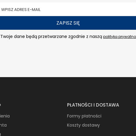
ZAPISZ SIĘ
Twoje dane będą przetwarzane zgodnie z naszą
polityką prywatno
O
PŁATNOŚCI I DOSTAWA
ienia
Formy płatności
onta
Koszty dostawy
a