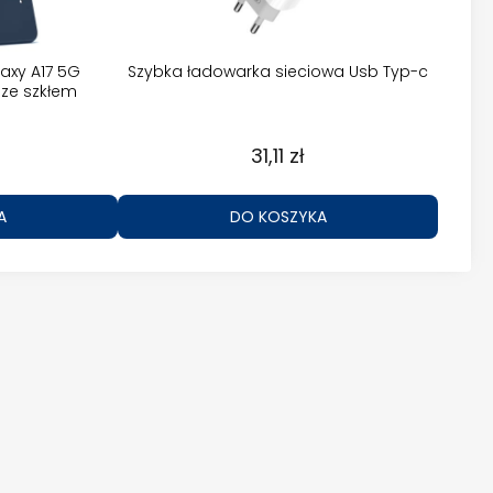
axy A17 5G
Szybka ładowarka sieciowa Usb Typ-c
ze szkłem
31,11 zł
A
DO KOSZYKA