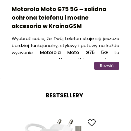
Motorola Moto G75 5G – solidna
ochrona telefonu i modne
akcesoria w KrainaGSM
Wyobraź sobie, że Twój telefon staje się jeszcze
bardziej funkcjonalny, stylowy i gotowy na każde
wyzwanie.
Motorola Moto G75 5G
to
nowoczesny smartfon, który zachwyca
Rozwiń
wydajnością i designem, ale jego możliwości
możesz jeszcze bardziej rozwinąć dzięki
odpowiednio dobranym akcesoriom. W
sklepie
internetowym
KrainaGSM
znajdziesz wszystko,
BESTSELLERY
czego potrzebujesz, aby w pełni wykorzystać
potencjał swojego urządzenia.
Ochrona, wygoda i personalizacja – to kluczowe
cechy naszych produktów. Oferujemy szeroki
wybór
etui
,
szkieł hartowanych
,
folii