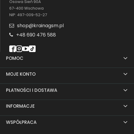
Osowa Sień 90A
67-400 Wschowa
Cenisz prostotę i niezawodność? Nasze
etui
NIP: 497-009-52-27
silikonowe do Motorola Moto G75 5G
to
doskonały wybór dla osób, które szukają
shop@krainagsm.pl
skutecznej ochrony w lekkim, dyskretnym
+48 690 476 588
wydaniu. Miękki, elastyczny materiał idealnie
przylega do telefonu,
zabezpieczając go przed
zarysowaniami, drobnymi uderzeniami i
POMOC
zabrudzeniami
. Dzięki swojej strukturze, case
amortyzuje wstrząsy, jednocześnie nie dodając
MOJE KONTO
urządzeniu zbędnej objętości.
Etui z klapką do
Motorola Moto G75 5G
to idealne rozwiązanie
dla tych, którzy chcą kompleksowej ochrony.
PŁATNOŚCI I DOSTAWA
Klapka skutecznie zabezpiecza ekran przed
zarysowaniami i kurzem
, a
magnetyczne
INFORMACJE
zamknięcie
zapewnia wygodę użytkowania.
Wewnętrzne kieszonki na karty lub dokumenty
WSPÓŁPRACA
czynią to etui jeszcze bardziej praktycznym,
dzięki czemu możesz zrezygnować z noszenia