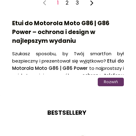
1
2
3
Etui do Motorola Moto G86 | G86
Power – ochrona i design w
najlepszym wydaniu
Szukasz sposobu, by Twój smartfon był
bezpieczny i prezentował się wyjątkowo?
Etui do
Motorola Moto G86 | G86 Power
to najprostszy i
najskuteczniejszy sposób na
ochronę telefonu
Rozwiń
przed zarysowaniami, pęknięciami i upadkami
.
Wykonane z wysokiej jakości materiałów, idealnie
dopasowane do kształtu telefonu i wyposażone
w precyzyjne wycięcia, zapewnia komfortowe
BESTSELLERY
korzystanie z przycisków, portów i aparatu.
Odpowiednio dobrany
pokrowiec na Motorola
Moto G86 | G86 Power
nie tylko chroni, ale też