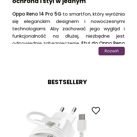
ochrona i styl w jednym
Oppo Reno 14 Pro 5G
to smartfon, który wyróżnia
się eleganckim designem i nowoczesnymi
technologiami. Aby zachować jego wygląd i
funkcjonalność na dłużej, niezbędne jest
odpowiednie zabezpieczenie.
Etui do Oppo Reno
14 Pro 5G
to najprostszy i najskuteczniejszy
Rozwiń
sposób, by zadbać o bezpieczeństwo
urządzenia w każdej sytuacji.
Wysokiej jakości pokrowiec
do Oppo Reno 14 Pro
BESTSELLERY
5G
zapewnia doskonałą
ochronę przed
zarysowaniami i uszkodzeniami
, działając jak
trwała bariera ochronna. Dzięki temu Twój
smartfon zachowuje nienaganny wygląd.
Etui to jednak nie tylko ochrona. To również
element, który pozwala podkreślić styl i charakter
telefonu. Prosta, elegancka forma sprawia, że