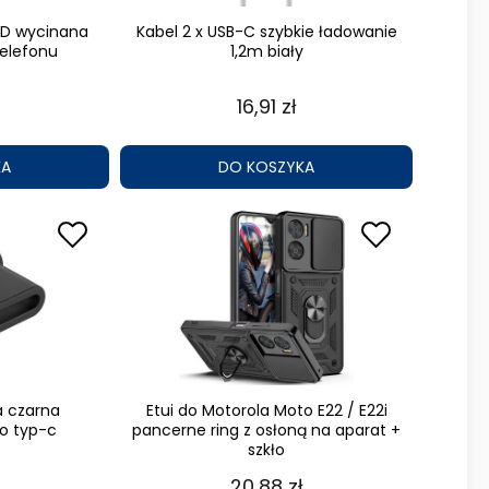
3D wycinana
Kabel 2 x USB-C szybkie ładowanie
telefonu
1,2m biały
16,91 zł
KA
DO KOSZYKA
a czarna
Etui do Motorola Moto E22 / E22i
o typ-c
pancerne ring z osłoną na aparat +
szkło
20,88 zł