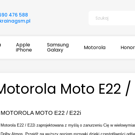
690 476 588
rainagsm.pl
a
Apple
Samsung
Motorola
Honor
iPhone
Galaxy
Motorola Moto E22 / 
MOTOROLA MOTO E22 / E22i
Motorola E22 / E22i zaprojektowana z myślą o zanurzeniu Cię w wielowymia
Dolby Atmos. Przejdź na wyższy poziom rozrywki dzięki częstotliwości odś