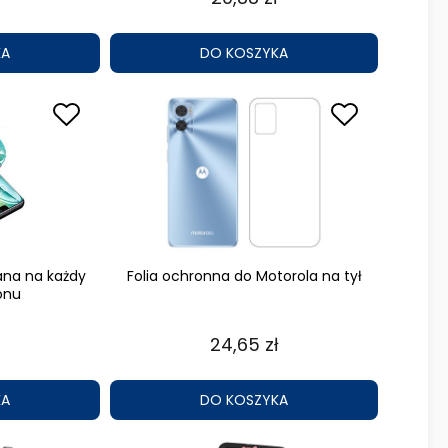
KA
DO KOSZYKA
ana na każdy
Folia ochronna do Motorola na tył
onu
24,65 zł
KA
DO KOSZYKA