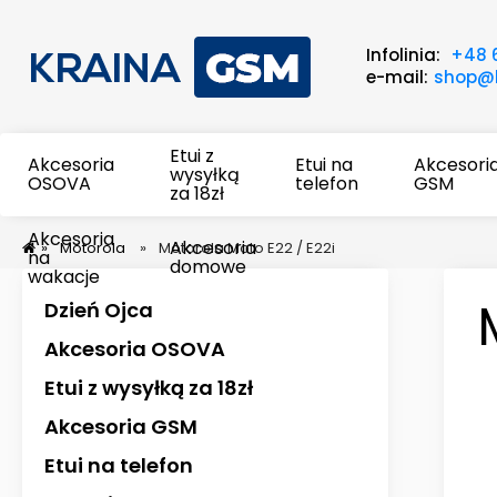
Infolinia:
+48 
e-mail:
shop@k
Etui z
Akcesoria
Etui na
Akcesori
wysyłką
OSOVA
telefon
GSM
za 18zł
Akcesoria
Akcesoria
»
Motorola
»
Motorola Moto E22 / E22i
na
domowe
wakacje
Dzień Ojca
Akcesoria OSOVA
Etui z wysyłką za 18zł
Akcesoria GSM
Etui na telefon