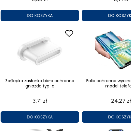
DO KOSZYKA
DO KOSZY
Zaślepka zasłonka biała ochronna
Folia ochronna wycin
gniazdo typ-c
model telef
3,71 zł
24,27 zł
DO KOSZYKA
DO KOSZY