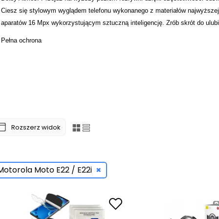
Ciesz się stylowym wyglądem telefonu wykonanego z materiałów najwyższej
aparatów 16 Mpx wykorzystującym sztuczną inteligencję. Zrób skrót do ulubion
Pełna ochrona
Zgrabna sylwetka, szeroki ekran, piękna jakość obrazu – to cechy charakter
zastanawiając się nad etui warto pomyśleć o dyskretnej
nakładce Ultra
, któ
rolę. Jeśli jednak nie zależy Ci na oryginalnym kolorze telefonu, to możesz
doskonale dopasowane, elastyczne i przyjemnie aksamitne w dotyku. A dla l
Dzięki zamykanym klapkom oba te modele znakomicie chronią zarówno wyświe
funkcjonalne kieszonki w środkowej części, co pozwala pozbyć się portfela i
świat” w jednym miejscu ;)
Rozszerz widok
×
Motorola Moto E22 / E22i