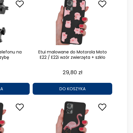
elefonu na
Etui malowane do Motorola Moto
szybę
E22 / E22i wzór zwierzęta + szkło
29,80 zł
KA
DO KOSZYKA