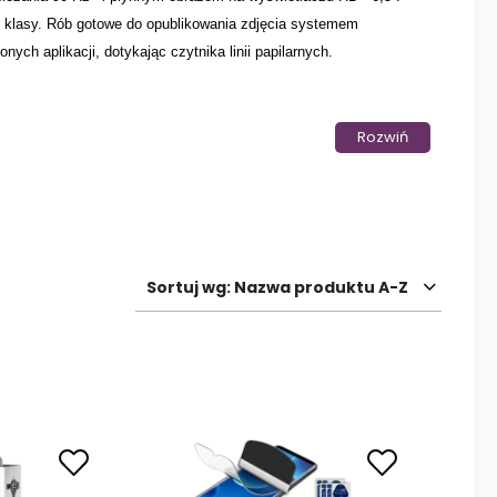
 klasy. Rób gotowe do opublikowania zdjęcia systemem
ych aplikacji, dotykając czytnika linii papilarnych.
ystyczne Motoroli. Szkoda byłoby zmieniać ten kształt, dlatego
Rozwiń
ra mimo niepozornego wyglądu doskonale spełnia swoją ochronną
 pokusić się o jedno z kolorowych
etui Case Matt
, które jest
ubiących wielofunkcyjność idealnie sprawdzi się
kabura Smart
.
tlacz, jak i cały telefon. Dodatkowo posiadają one
 karty płatnicze trzymać razem z telefonem. Przysłowiowy „cały
Sortuj wg:
Nazwa produktu A-Z