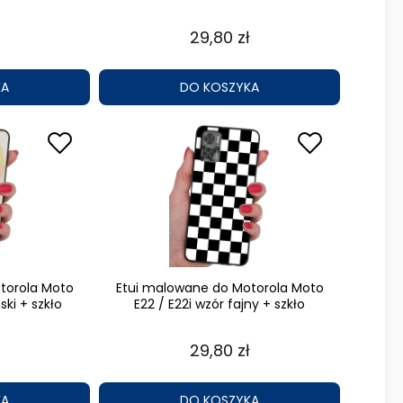
29,80 zł
KA
DO KOSZYKA
torola Moto
Etui malowane do Motorola Moto
ski + szkło
E22 / E22i wzór fajny + szkło
29,80 zł
KA
DO KOSZYKA