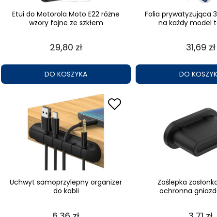
Etui do Motorola Moto E22 różne
Folia prywatyzująca 
wzory fajne ze szkłem
na każdy model 
29,80 zł
31,69 zł
DO KOSZYKA
DO KOSZY
Uchwyt samoprzylepny organizer
Zaślepka zasłonk
do kabli
ochronna gniazd
6,36 zł
3,71 zł