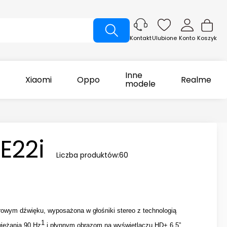
Ulubione
Konto
Koszyk
Kontakt
Inne
Xiaomi
Oppo
Realme
modele
E22i
Liczba produktów:
60
rowym dźwięku, wyposażona w głośniki stereo z technologią
1
wieżania 90 Hz
i płynnym obrazom na wyświetlaczu HD+ 6,5”.