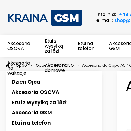
Infolinia:
+48 
e-mail:
shop@k
Etui z
Akcesoria
Etui na
Akcesori
wysyłką
OSOVA
telefon
GSM
za 18zł
Akcesoria
Akcesoria
»
Oppo
»
Oppo A5 4G / A5 5G
»
Akcesoria do Oppo A5 4G
na
domowe
wakacje
Dzień Ojca
Akcesoria OSOVA
Etui z wysyłką za 18zł
Akcesoria GSM
Etui na telefon