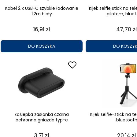
Kabel 2 x USB-C szybkie ładowanie
Kijek selfie stick na te
1,2m biały
pilotem, blue
16,91 zł
47,70 zł
DO KOSZYKA
DO KOSZY
Zaślepka zasłonka czarna
Kijek selfie-stick na t
ochronna gniazdo typ-c
bluetoot
3,71 zł
20,14 zł