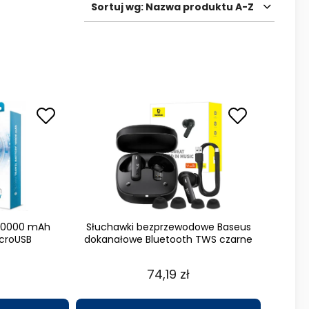
Sortuj wg:
Nazwa produktu A-Z
 10000 mAh
Słuchawki bezprzewodowe Baseus
croUSB
dokanałowe Bluetooth TWS czarne
74,19 zł