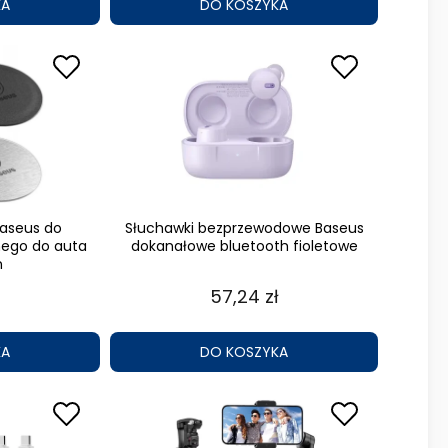
KA
DO KOSZYKA
Baseus do
Słuchawki bezprzewodowe Baseus
ego do auta
dokanałowe bluetooth fioletowe
n
57,24 zł
KA
DO KOSZYKA