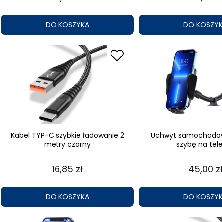
DO KOSZYKA
DO KOSZY
Kabel TYP-C szybkie ładowanie 2
Uchwyt samochodow
metry czarny
szybę na tel
16,85 zł
45,00 z
DO KOSZYKA
DO KOSZY