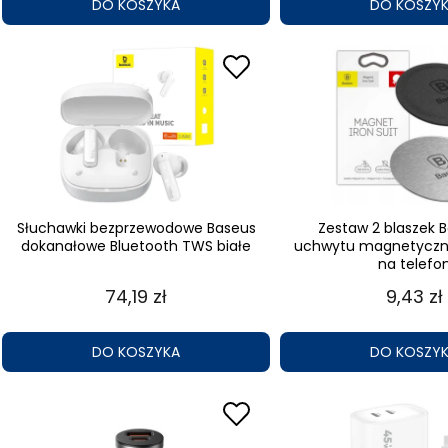
DO KOSZYKA
DO KOSZY
Słuchawki bezprzewodowe Baseus
Zestaw 2 blaszek 
dokanałowe Bluetooth TWS białe
uchwytu magnetyczn
na telefo
74,19 zł
9,43 zł
DO KOSZYKA
DO KOSZY