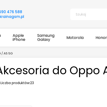
690 476 588
rainagsm.pl
a
Apple
Samsung
Motorola
Honor
iPhone
Galaxy
 / A5 5G
Akcesoria do Oppo 
Liczba produktów:
23