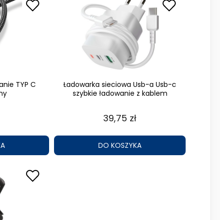
anie TYP C
Ładowarka sieciowa Usb-a Usb-c
ny
szybkie ładowanie z kablem
39,75 zł
KA
DO KOSZYKA