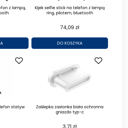
lefon z lampą,
Kijek selfie stick na telefon z lampą
tooth
ring, pilotem, bluetooth
74,09 zł
KA
DO KOSZYKA
elefon statyw
Zaślepka zasłonka biała ochronna
h
gniazdo typ-c
3,71 zł