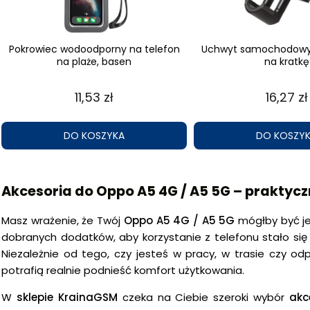
Pokrowiec wodoodporny na telefon
Uchwyt samochodowy 
na plaże, basen
na kratkę
11,53 zł
16,27 zł
DO KOSZYKA
DO KOSZY
Akcesoria do Oppo A5 4G / A5 5G – praktycz
Masz wrażenie, że Twój
Oppo A5 4G / A5 5G
mógłby być je
dobranych dodatków, aby korzystanie z telefonu stało się 
Niezależnie od tego, czy jesteś w pracy, w trasie czy 
potrafią realnie podnieść komfort użytkowania.
W
sklepie
KrainaGSM
czeka na Ciebie szeroki wybór
akc