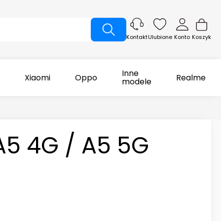
Ulubione
Konto
Koszyk
Kontakt
Inne
Xiaomi
Oppo
Realme
modele
A5 4G / A5 5G