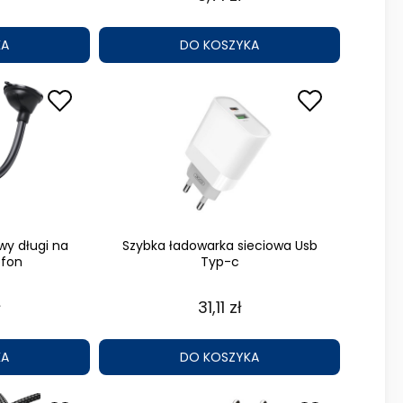
KA
DO KOSZYKA
y długi na
Szybka ładowarka sieciowa Usb
efon
Typ-c
ł
31,11 zł
KA
DO KOSZYKA