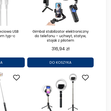
eciowa USB
Gimbal stabilizator elektroniczny
em typ-c
do telefonu – uchwyt, statyw,
stojak z pilotem
316,94 zł
KA
DO KOSZYKA