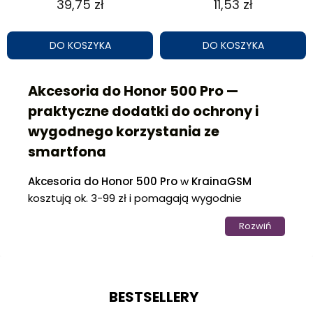
39,75 zł
11,53 zł
DO KOSZYKA
DO KOSZYKA
Akcesoria do Honor 500 Pro —
praktyczne dodatki do ochrony i
wygodnego korzystania ze
smartfona
Akcesoria do Honor 500 Pro
w
KrainaGSM
kosztują ok. 3-99 zł i pomagają wygodnie
ładować telefon, słuchać muzyki oraz
Rozwiń
zabezpieczyć urządzenie podczas codziennego
użytkowania. Kategoria sprawdzi się zarówno dla
osób korzystających ze smartfona w pracy, jak i
użytkowników robiących zdjęcia, oglądających
BESTSELLERY
filmy czy podróżujących.