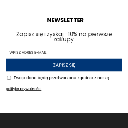
Trwałe akcesoria do codziennych
zadań
NEWSLETTER
Przewody USB-C, ładowarki oraz pozostałe
Zapisz się i zyskaj -10% na pierwsze
dodatki wykonywane są z materiałów
zakupy.
przystosowanych do regularnego użytkowania.
Wzmocnione końcówki kabli ograniczają ryzyko
uszkodzeń podczas częstego podłączania
telefonu, a wytrzymałe obudowy ładowarek
ZAPISZ SIĘ
pomagają zachować funkcjonalność przez długi
czas.
Twoje dane będą przetwarzane zgodnie z naszą
KrainaGSM radzi
: Honor 500 i Honor 500 Pro
polityką prywatności
to dwa różne modele smartfonów, dlatego
przed zakupem etui lub szkła ochronnego
warto sprawdzić dokładną nazwę urządzenia
w ustawieniach telefonu. Wybór akcesoriów
przeznaczonych dla właściwego modelu
pomaga zapewnić prawidłowe dopasowanie