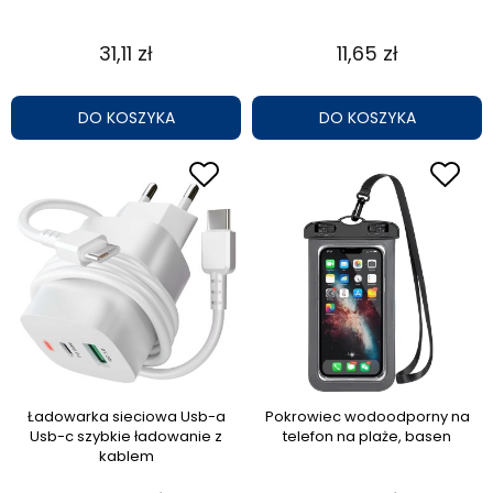
31,11 zł
11,65 zł
DO KOSZYKA
DO KOSZYKA
Ładowarka sieciowa Usb-a
Pokrowiec wodoodporny na
Usb-c szybkie ładowanie z
telefon na plaże, basen
kablem