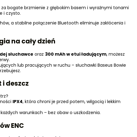
za bogate brzmienie z głębokim basem i wyraźnymi tonami
 i czysto.
w, a stabilne połączenie Bluetooth eliminuje zakłócenia i
gia na cały dzień
dej słuchawce
oraz
300 mAh w etui ładującym
, możesz
erwy.
żujących lub pracujących w ruchu – słuchawki Baseus Bowie
rzebujesz.
 i deszcz
trz?
rności
IPX4
, która chroni je przed potem, wilgocią i lekkim
w każdych warunkach – bez obaw o uszkodzenia.
mów ENC