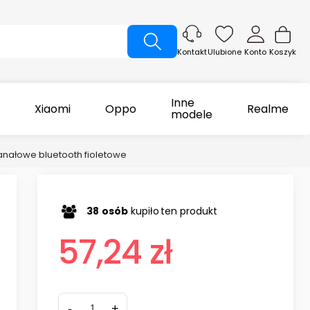
Ulubione
Konto
Koszyk
Kontakt
Inne
Xiaomi
Oppo
Realme
modele
ałowe bluetooth fioletowe
38
osób
kupiło
ten produkt
57,24 zł
-
+