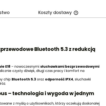
stwo
Koszty dostawy
Cena nie zawiera
kosztów płatności
zprzewodowe Bluetooth 5.3 z redukcją
ie E18
– nowoczesnymi
słuchawkami bezprzewodowymi
talicznie czysty dźwięk, długi czas pracy i komfort na
ny chip
Bluetooth 5.3
oraz
odporność IPX4
, słuchawki
róż.
us – technologia i wygoda w jednym
towane z myślą o użytkownikach, którzy oczekują doskonałej