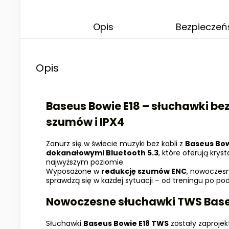
Opis
Bezpieczeń
Opis
Baseus Bowie E18 – słuchawki be
szumów i IPX4
Zanurz się w świecie muzyki bez kabli z
Baseus Bow
dokanałowymi Bluetooth 5.3
, które oferują krys
najwyższym poziomie.
Wyposażone w
redukcję szumów ENC
, nowoczes
sprawdzą się w każdej sytuacji – od treningu po pod
Nowoczesne słuchawki TWS Base
Słuchawki
Baseus Bowie E18 TWS
zostały zaprojek