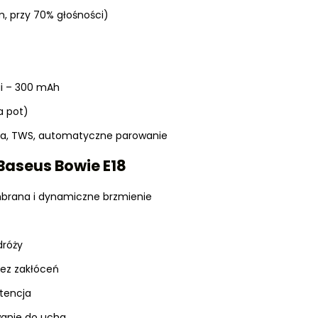
m, przy 70% głośności)
ui – 300 mAh
a pot)
cja, TWS, automatyczne parowanie
Baseus Bowie E18
brana i dynamiczne brzmienie
dróży
ez zakłóceń
atencja
anie do ucha