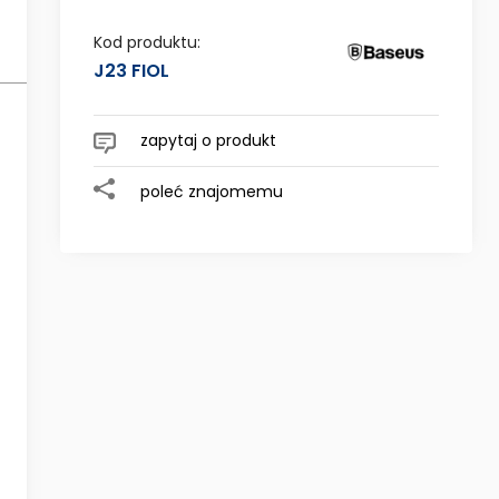
Cena nie zawiera ewentualnych
kosztów płatności
Kod produktu:
J23 FIOL
 ewentualnych
zapytaj o produkt
poleć znajomemu