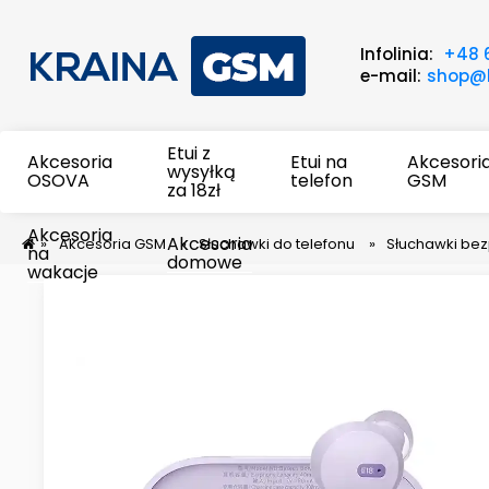
Infolinia:
+48 
e-mail:
shop@k
Etui z
Akcesoria
Etui na
Akcesori
wysyłką
OSOVA
telefon
GSM
za 18zł
Akcesoria
Akcesoria
»
Akcesoria GSM
»
Słuchawki do telefonu
»
Słuchawki be
na
domowe
wakacje