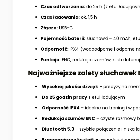
Czas odtwarzania:
do 25 h (z etui ładujący
Czas ładowania:
ok. 1,5 h
Złącze:
USB-C
Pojemność baterii:
słuchawki – 40 mAh; et
Odporność:
IPX4 (wodoodporne i odporne n
Funkcje:
ENC, redukcja szumów, niska laten
Najważniejsze zalety słuchawek 
Wysokiej jakości dźwięk
– precyzyjna mem
Do 25 godzin pracy
z etui ładującym
Odporność IPX4
– idealne na trening i w po
Redukcja szumów ENC
– czyste rozmowy b
Bluetooth 5.3
– szybkie połączenie i niska l
Ergonomiczny kształt
– wygodne dopasow