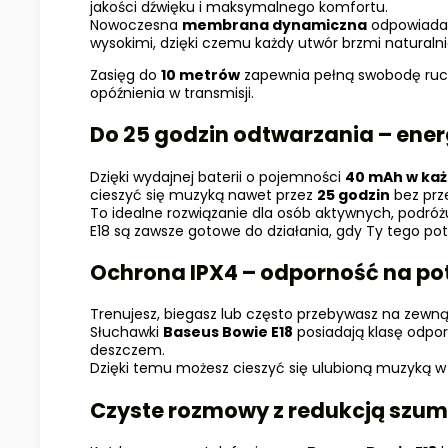
jakości dźwięku i maksymalnego komfortu.
Nowoczesna
membrana dynamiczna
odpowiada 
wysokimi, dzięki czemu każdy utwór brzmi naturalnie
Zasięg do
10 metrów
zapewnia pełną swobodę ruchó
opóźnienia w transmisji.
Do 25 godzin odtwarzania – ener
Dzięki wydajnej baterii o pojemności
40 mAh w każ
cieszyć się muzyką nawet przez
25 godzin
bez prz
To idealne rozwiązanie dla osób aktywnych, podró
E18 są zawsze gotowe do działania, gdy Ty tego pot
Ochrona IPX4 – odporność na pot
Trenujesz, biegasz lub często przebywasz na zewną
Słuchawki
Baseus Bowie E18
posiadają klasę odpo
deszczem.
Dzięki temu możesz cieszyć się ulubioną muzyką 
Czyste rozmowy z redukcją szu