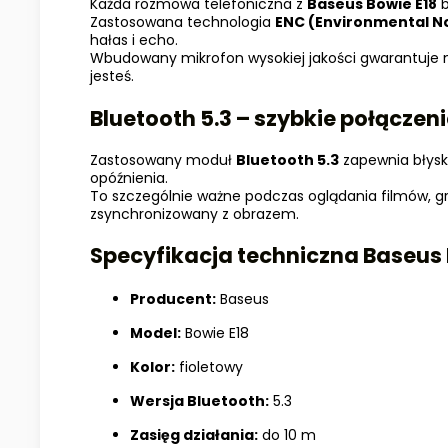
Każda rozmowa telefoniczna z
Baseus Bowie E18
b
Zastosowana technologia
ENC (Environmental No
hałas i echo.
Wbudowany mikrofon wysokiej jakości gwarantuje nat
jesteś.
Bluetooth 5.3 – szybkie połączeni
Zastosowany moduł
Bluetooth 5.3
zapewnia błysk
opóźnienia.
To szczególnie ważne podczas oglądania filmów, gr
zsynchronizowany z obrazem.
Specyfikacja techniczna Baseus 
Producent:
Baseus
Model:
Bowie E18
Kolor:
fioletowy
Wersja Bluetooth:
5.3
Zasięg działania:
do 10 m