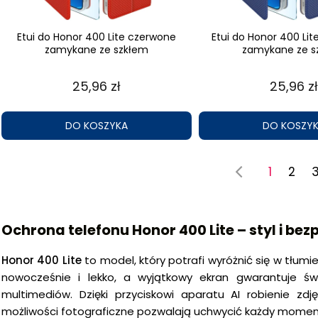
Etui do Honor 400 Lite czerwone
Etui do Honor 400 Li
zamykane ze szkłem
zamykane ze s
25,96 zł
25,96 zł
DO KOSZYKA
DO KOSZY
1
2
Ochrona telefonu Honor 400 Lite – styl i b
Honor 400 Lite
to model, który potrafi wyróżnić się w tłumi
nowocześnie i lekko, a wyjątkowy ekran gwarantuje św
multimediów. Dzięki przyciskowi aparatu AI robienie zd
możliwości fotograficzne pozwalają uchwycić każdy moment