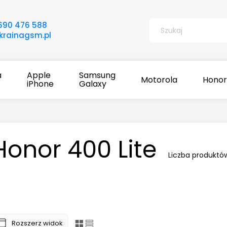
690 476 588
rainagsm.pl
a
Apple
Samsung
Motorola
Honor
iPhone
Galaxy
Honor 400 Lite
Liczba produktó
Rozszerz widok