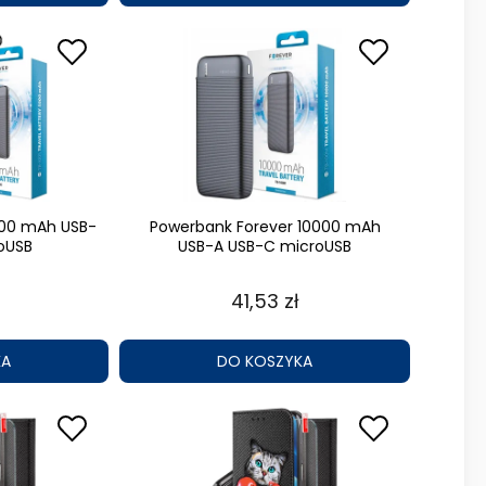
000 mAh USB-
Powerbank Forever 10000 mAh
oUSB
USB-A USB-C microUSB
41,53 zł
KA
DO KOSZYKA