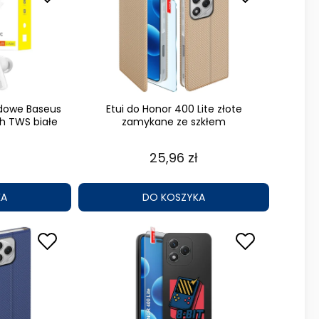
dowe Baseus
Etui do Honor 400 Lite złote
h TWS białe
zamykane ze szkłem
25,96 zł
KA
DO KOSZYKA