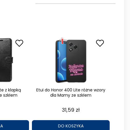
te z klapką
Etui do Honor 400 Lite różne wzory
e szkłem
dla Mamy ze szkłem
31,59 zł
KA
DO KOSZYKA