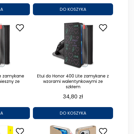
KA
DO KOSZYKA
te zamykane
Etui do Honor 400 Lite zamykane z
ieszny ze
wzorami walentynkowymi ze
szkłem
34,80 zł
KA
DO KOSZYKA