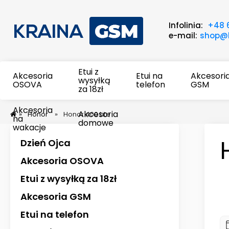
Infolinia:
+48 
e-mail:
shop@k
Etui z
Akcesoria
Etui na
Akcesori
wysyłką
OSOVA
telefon
GSM
za 18zł
Akcesoria
Akcesoria
»
Honor
»
Honor 400 Lite
na
domowe
wakacje
Dzień Ojca
Akcesoria OSOVA
Etui z wysyłką za 18zł
Akcesoria GSM
Etui na telefon