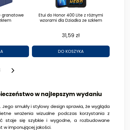
te granatowe
Etui do Honor 400 Lite z różnymi
zkłem
wzorami dla Dziadka ze szkłem
31,59 zł
KA
DO KOSZYKA
3
ezpieczeństwo w najlepszym wydaniu
e. Jego smukły i stylowy design sprawia, że wygląda
ietne wrażenia wizualne podczas korzystania z
jęć staje się szybkie i wygodne, a rozbudowane
 w imponującej jakości.