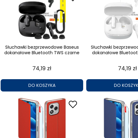
Słuchawki bezprzewodowe Baseus
Słuchawki bezprzewo
dokanałowe Bluetooth TWS czarne
dokanałowe Bluetoot
74,19 zł
74,19 zł
DO KOSZYKA
DO KOSZY