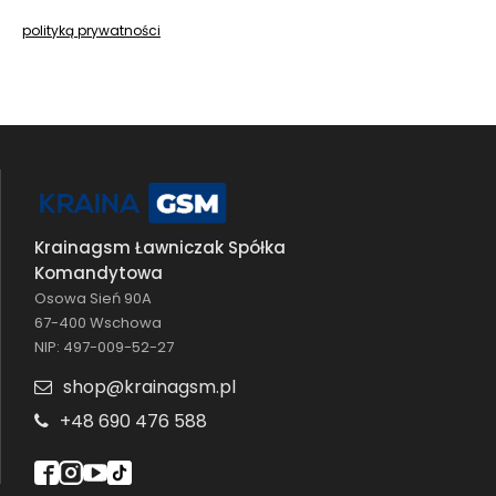
polityką prywatności
Krainagsm Ławniczak Spółka
Komandytowa
Osowa Sień 90A
67-400 Wschowa
NIP: 497-009-52-27
shop@krainagsm.pl
+48 690 476 588