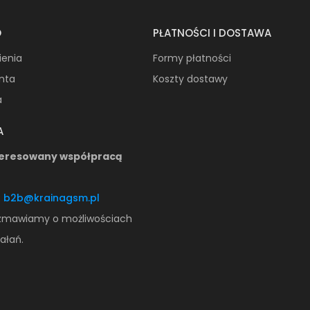
O
PŁATNOŚCI I DOSTAWA
ienia
Formy płatności
onta
Koszty dostawy
a
A
teresowany współpracą
:
b2b@krainagsm.pl
zmawiamy o możliwościach
ałań.