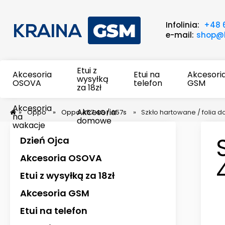
Infolinia:
+48 
e-mail:
shop@k
Etui z
Akcesoria
Etui na
Akcesori
wysyłką
OSOVA
telefon
GSM
za 18zł
Akcesoria
Akcesoria
»
Oppo
»
Oppo A57 4G / A57s
»
Szkło hartowane / folia 
na
domowe
wakacje
Dzień Ojca
Akcesoria OSOVA
Etui z wysyłką za 18zł
Akcesoria GSM
Etui na telefon