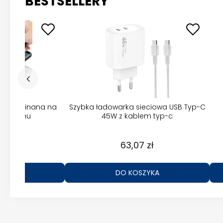
BESTSELLERY
a 3D wycinana na
Szybka ładowarka sieciowa USB Typ-C
 telefonu
45W z kablem typ-c
 zł
63,07 zł
ZYKA
DO KOSZYKA