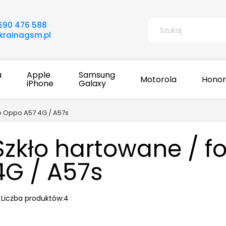
690 476 588
rainagsm.pl
a
Apple
Samsung
Motorola
Honor
iPhone
Galaxy
do Oppo A57 4G / A57s
Szkło hartowane / f
4G / A57s
Liczba produktów:
4