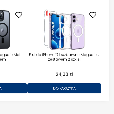
 Magsafe Matt
Etui do iPhone 17 bezbarwne Magsafe z
kłem
zestawem 2 szkieł
24,38 zł
A
DO KOSZYKA