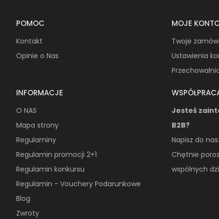
POMOC
MOJE KONT
Kontakt
Twoje zamów
Opinie o Nas
Ustawienia k
Przechowalni
INFORMACJE
WSPÓŁPRAC
O NAS
Jesteś zain
Mapa strony
B2B?
Regulaminy
Napisz do nas
Regulamin promocji 2+1
Chętnie poro
Regulamin konkursu
wspólnych dzi
Regulamin - Vouchery Podarunkowe
Blog
Zwroty