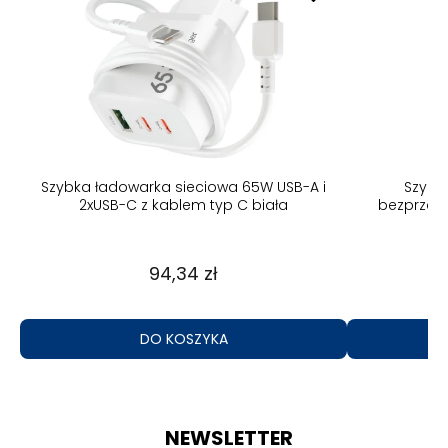
B-A
Szybka ładowarka sieciowa 65W USB-A i
Szybk
2xUSB-C z kablem typ C biała
bezprzew
94,34 zł
DO KOSZYKA
NEWSLETTER