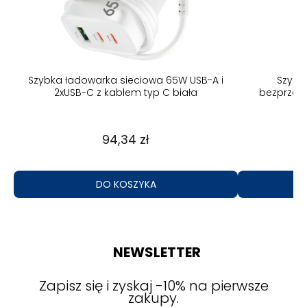
B-A
Szybka ładowarka sieciowa 65W USB-A i
Szybk
2xUSB-C z kablem typ C biała
bezprzew
94,34 zł
DO KOSZYKA
NEWSLETTER
Zapisz się i zyskaj -10% na pierwsze
zakupy.