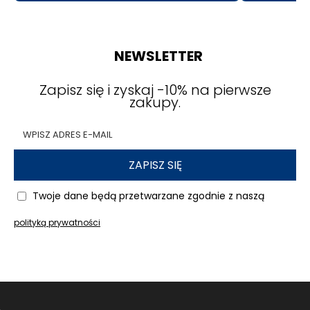
urządzenie w gotowości przez cały dzień.
Wytrzymałe materiały przekładają
się na dłuższą żywotność
NEWSLETTER
akcesoriów
Zapisz się i zyskaj -10% na pierwsze
zakupy.
Akcesoria GSM
wykonane z trwałych tworzyw
dobrze radzą sobie podczas codziennego
użytkowania i częstego przenoszenia. Elastyczne
osłony przewodów ograniczają ryzyko
ZAPISZ SIĘ
uszkodzenia kabla, a odporne obudowy
ładowarek pomagają zachować pełną
Twoje dane będą przetwarzane zgodnie z naszą
funkcjonalność przez długi czas.
polityką prywatności
KrainaGSM radzi
: Motorola Moto G67 5G i
Moto G77 5G to bardzo podobne smartfony
pod względem wyglądu, rozmiarów, ekranu,
wydajności i codziennej obsługi, dlatego
większość akcesoriów została