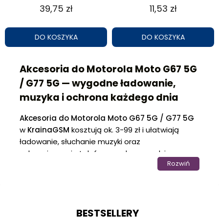
39,75 zł
11,53 zł
DO KOSZYKA
DO KOSZYKA
Akcesoria do Motorola Moto G67 5G
/ G77 5G — wygodne ładowanie,
muzyka i ochrona każdego dnia
Akcesoria do Motorola Moto G67 5G / G77 5G
w
KrainaGSM
kosztują ok. 3-99 zł i ułatwiają
ładowanie, słuchanie muzyki oraz
zabezpieczenie telefonu podczas codziennego
Rozwiń
użytkowania. Kategoria sprawdza się u osób
korzystających ze smartfona w domu, pracy,
samochodzie oraz podczas podróży.
Akcesoria do Motorola Moto G67 5G
BESTSELLERY