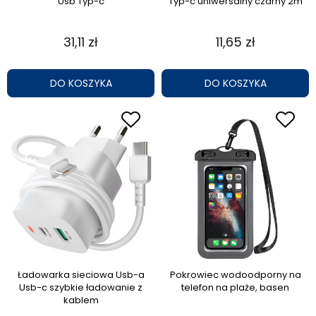
Usb Typ-c
Typ-c uniwersalny czarny 2m
31,11 zł
11,65 zł
DO KOSZYKA
DO KOSZYKA
Ładowarka sieciowa Usb-a
Pokrowiec wodoodporny na
Usb-c szybkie ładowanie z
telefon na plaże, basen
kablem