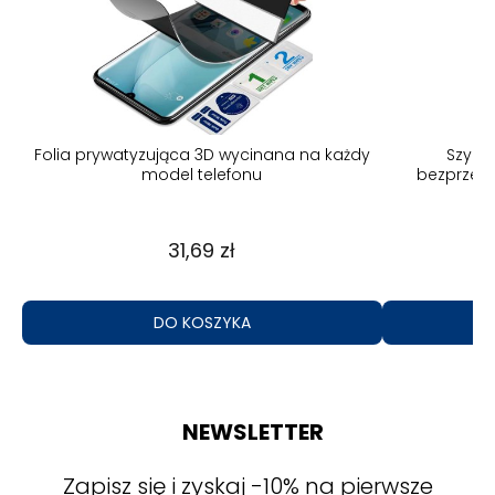
upadkami i innymi uszkodzeniami
. Co więcej,
nasze
obudowy
zostały zaprojektowane tak, aby
idealnie pasowały do
kształtu
i
wymiarów
Xiaomi Redmi 13 4G
, zapewniając pełen dostęp
do wszystkich funkcji telefonu bez konieczności
zdejmowania
pokrowca
. Precyzyjne wycięcia na
Folia prywatyzująca 3D wycinana na każdy
Szybk
głośnik, mikrofon, kamerę oraz port ładowania
model telefonu
bezprzew
umożliwiają wygodne korzystanie z wszystkich
funkcji smartfona. Dzięki temu możesz bez
przeszkód robić zdjęcia, słuchać muzyki czy
31,69 zł
ładować telefon, nie martwiąc się o ochronę
urządzenia. Nie czekaj dłużej – wybierz jakość,
wybierz styl, wybierz
etui do Redmi 13 4G
z
DO KOSZYKA
KrainaGSM
!
Etui z klapką do Xiaomi Redmi 13 4G
– funkcjonalność i elegancja w
NEWSLETTER
jednym
Zapisz się i zyskaj -10% na pierwsze