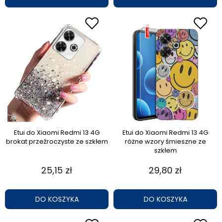
Etui do Xiaomi Redmi 13 4G
Etui do Xiaomi Redmi 13 4G
brokat przeźroczyste ze szkłem
różne wzory śmieszne ze
szkłem
25,15 zł
29,80 zł
DO KOSZYKA
DO KOSZYKA