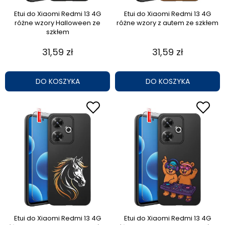
Etui do Xiaomi Redmi 13 4G
Etui do Xiaomi Redmi 13 4G
różne wzory Halloween ze
różne wzory z autem ze szkłem
szkłem
31,59 zł
31,59 zł
DO KOSZYKA
DO KOSZYKA
Etui do Xiaomi Redmi 13 4G
Etui do Xiaomi Redmi 13 4G