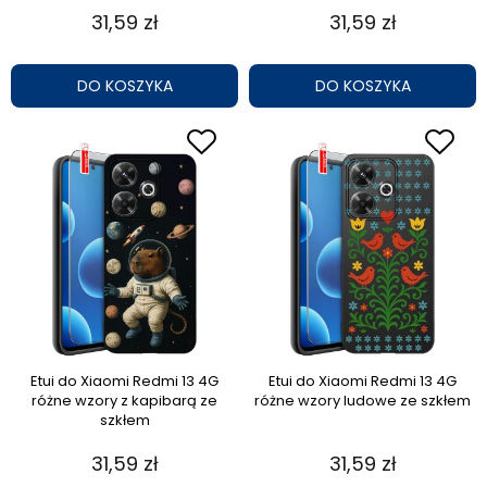
31,59 zł
31,59 zł
DO KOSZYKA
DO KOSZYKA
Etui do Xiaomi Redmi 13 4G
Etui do Xiaomi Redmi 13 4G
różne wzory z kapibarą ze
różne wzory ludowe ze szkłem
szkłem
31,59 zł
31,59 zł