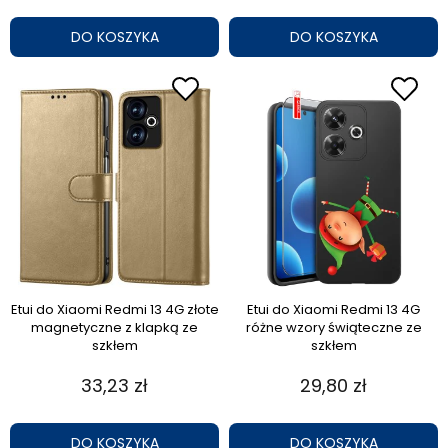
DO KOSZYKA
DO KOSZYKA
Etui do Xiaomi Redmi 13 4G złote
Etui do Xiaomi Redmi 13 4G
magnetyczne z klapką ze
różne wzory świąteczne ze
szkłem
szkłem
33,23 zł
29,80 zł
DO KOSZYKA
DO KOSZYKA