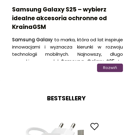
Samsung Galaxy S25 – wybierz
idealne akcesoria ochronne od
KrainaGSM
Samsung Galaxy
to marka, która od lat inspiruje
innowacjami i wyznacza kierunki w rozwoju
technologii mobilnych. Najnowszy, długo
wyczekiwany model
Samsung
Galaxy S25
to
Rozwiń
kolejny krok naprzód – połączenie wyjątkowego
designu, najnowszych technologii i imponującej
wydajności. To smartfon stworzony, by sprostać
potrzebom najbardziej wymagających
BESTSELLERY
użytkowników, oferując wszystko, czego można
oczekiwać od flagowego urządzenia. Aby w pełni
cieszyć się możliwościami
Galaxy S25
, warto
zadbać o jego odpowiednią ochronę i
funkcjonalne dodatki, które podkreślą jego
potencjał.