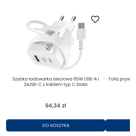
B-A
Szybka ładowarka sieciowa 65W USB-A i
Folia prywa
2xUSB-C z kablem typ C biała
94,34 zł
DO KOSZYKA