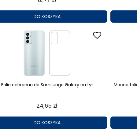
DO KOSZYKA
Folia ochronna do Samsunga Galaxy na tył
Mocna foli
24,65 zł
DO KOSZYKA