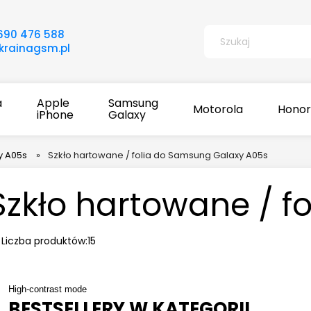
690 476 588
rainagsm.pl
a
Apple
Samsung
Motorola
Honor
iPhone
Galaxy
y A05s
»
Szkło hartowane / folia do Samsung Galaxy A05s
Szkło hartowane / f
Liczba produktów:
15
High-contrast mode
BESTSELLERY W KATEGORII