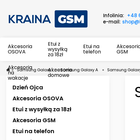
Infolinia:
+48 
e-mail:
shop@k
Etui z
Akcesoria
Etui na
Akcesori
wysyłką
OSOVA
telefon
GSM
za 18zł
Akcesoria
Akcesoria
»
Samsung Galaxy
»
Samsung Galaxy A
»
Samsung Galax
na
domowe
wakacje
Dzień Ojca
Akcesoria OSOVA
Etui z wysyłką za 18zł
Akcesoria GSM
Etui na telefon