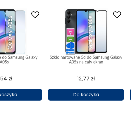
e do Samsung Galaxy
Szkło hartowane 5d do Samsung Galaxy
A05s
A05s na cały ekran
,54 zł
12,77 zł
koszyka
Do koszyka