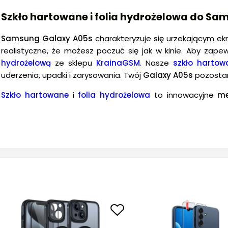
Szkło hartowane i folia hydrożelowa do Sa
Samsung Galaxy A05s
charakteryzuje się urzekającym ekr
realistyczne, że możesz poczuć się jak w kinie. Aby zap
hydrożelową
ze sklepu
KrainaGSM
.
Nasze
szkło hartow
uderzenia, upadki i zarysowania. Twój
Galaxy A05s
pozostan
Szkło hartowane
i
folia hydrożelowa
to innowacyjne
me
zapewniają
doskonałą ochronę ekranu przed uszkodz
inwestujesz w
długotrwałą ochronę
i zachowujesz pełną f
hydrożelowej
gwarantuje, że jakość obrazu pozostaje niez
A05s
już teraz!
Szkło hartowane do Samsung Galaxy A05s
Szkło hartowane
to
niezawodna ochrona
dla Twojego
S
szkło hartowane do Samsunga A05s
zostało precyzyjni
twardości na poziomie 9H
, jest wyjątkowo
odporne na za
szkło hartowane
oferuje
klarowność ekranu
bez żadnych z