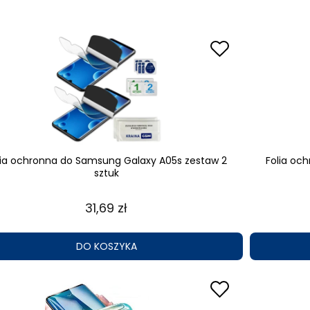
lia ochronna do Samsung Galaxy A05s zestaw 2
Folia oc
sztuk
31,69 zł
DO KOSZYKA