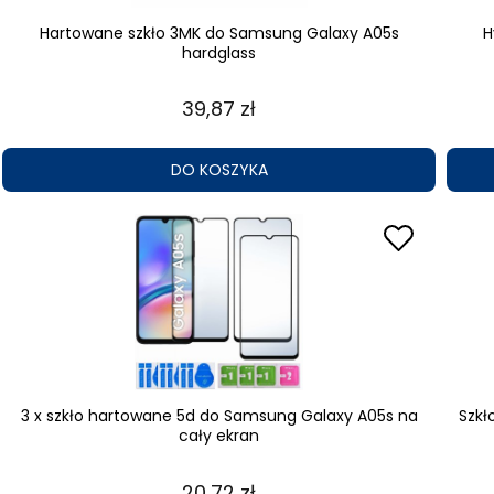
Hartowane szkło 3MK do Samsung Galaxy A05s
H
hardglass
39,87 zł
DO KOSZYKA
3 x szkło hartowane 5d do Samsung Galaxy A05s na
Szkł
cały ekran
20,72 zł