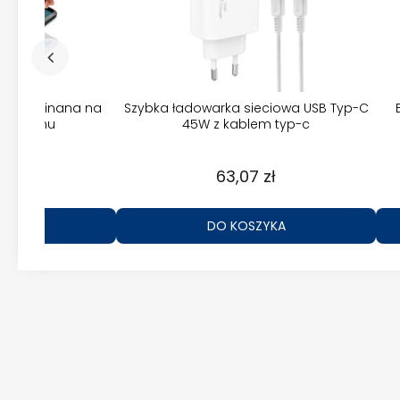
ukcyjna
Folia prywatyzująca 3D wycinana na
Szybka 
afe Iphone
każdy model telefonu
31,69 zł
DO KOSZYKA