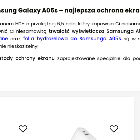
msung Galaxy A05s – najlepsza ochrona ekr
anem HD+ o przekątnej 6,5 cala, który zapewnia Ci niesamo
ewnić Ci niesamowitą
trwałość wyświetlacza Samsunga A
ane
oraz
folia hydrożelowa do Samsunga A05s
są w st
ie nieskazitelny!
tody ochrony ekranu
zaprojektowane specjalnie dla p
eniami, zarysowaniami i upadkami
. Wybierając nasz
unkcjonalność swojego
Samsunga Galaxy A05s
. Wysoka p
mieniona, a czułość dotyku jest niezakłócona. Nie ryzyku
 – bezkompromisowa twardość
amsung Galaxy A05s
, która zapewni
długotrwałą ochro
e zaprojektowane, aby zapewnić
doskonałą ochronę przed
rysowania
, co pozwala zachować ekran Twojego
Samsunga
akłóceń, dzięki czemu można w pełni cieszyć się tym wyj