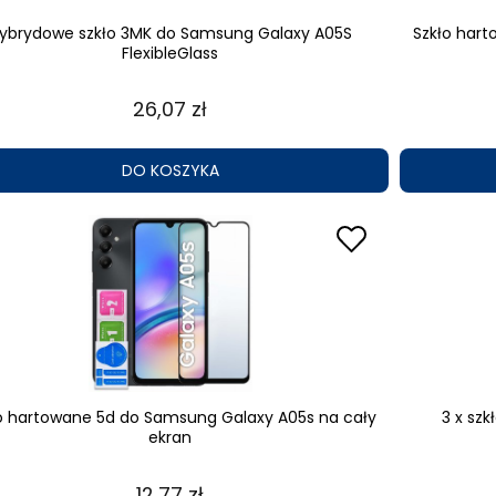
ybrydowe szkło 3MK do Samsung Galaxy A05S
Szkło har
FlexibleGlass
26,07 zł
DO KOSZYKA
o hartowane 5d do Samsung Galaxy A05s na cały
3 x sz
ekran
12,77 zł