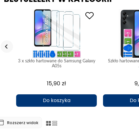
 A05s
3 x szkło hartowane do Samsung Galaxy
Szkło hartowan
A05s
15,90 zł
9
Do koszyka
Do 
Rozszerz widok